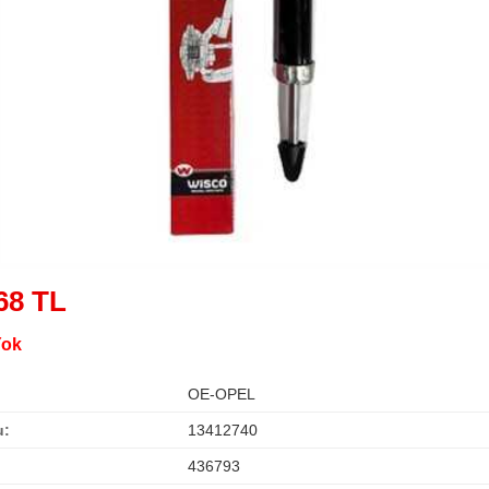
68 TL
Yok
OE-OPEL
u:
13412740
436793