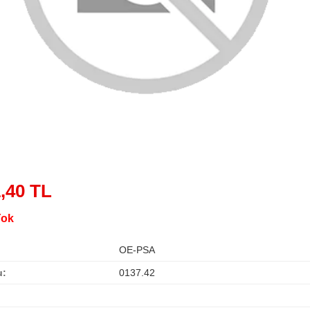
,40 TL
Yok
OE-PSA
u:
0137.42