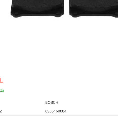
L
Var
BOSCH
u:
0986460084