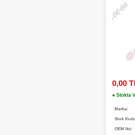
0,00 T
● Stokta 
Marka:
Stok Kod
OEM No: