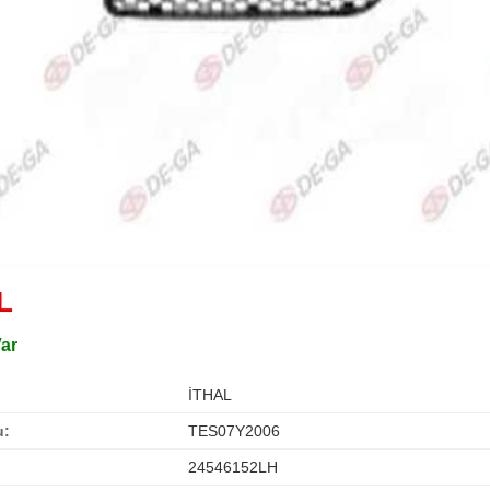
L
Var
İTHAL
u:
TES07Y2006
24546152LH