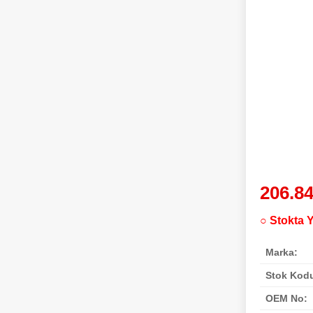
206.8
○ Stokta 
Marka:
Stok Kod
OEM No: