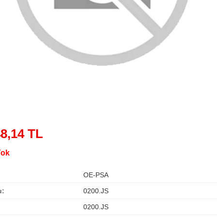
48,14 TL
Yok
OE-PSA
u:
0200.JS
0200.JS