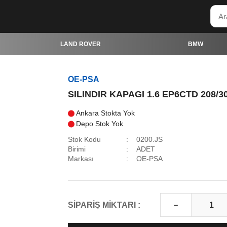
LAND ROVER
BMW
OE-PSA
SILINDIR KAPAGI 1.6 EP6CTD 208/30
Ankara Stokta Yok
Depo Stok Yok
Stok Kodu
0200.JS
Birimi
ADET
Markası
OE-PSA
SİPARİŞ MİKTARI :