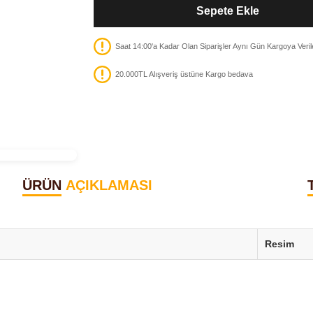
Sepete Ekle
Saat 14:00'a Kadar Olan Siparişler Aynı Gün Kargoya Veril
20.000TL Alışveriş üstüne Kargo bedava
ÜRÜN
AÇIKLAMASI
Resim