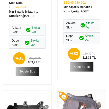
BSG 95-980-002
Stok Kodu:
Min Sipariş Miktarı:
1
FILT PP 866/6
Kutu İçeriği:
ADET
Min Sipariş Miktarı:
1
Kutu İçeriği:
ADET
Ankara
Stokta
Stok
Var
Ankara
Stokta
Stok
Var
Depo
Stokta
Stok
Var
Depo
Stokta
Stok
Var
%33
150,30 TL
%33
111,33 TL
863,96 TL
639,97 TL
Sepete Ekle
Sepete Ekle