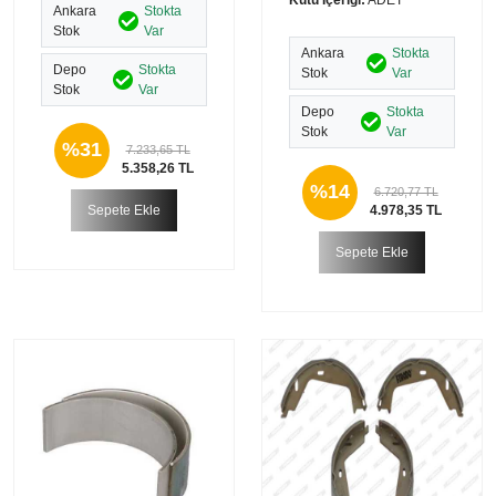
Ankara
Stokta
Stok
Var
Ankara
Stokta
Depo
Stokta
Stok
Var
Stok
Var
Depo
Stokta
Stok
Var
%31
7.233,65 TL
5.358,26 TL
%14
6.720,77 TL
Sepete Ekle
4.978,35 TL
Sepete Ekle