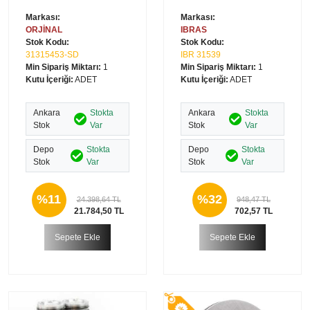
Markası:
Markası:
ORJİNAL
IBRAS
Stok Kodu:
Stok Kodu:
31315453-SD
IBR 31539
Min Sipariş Miktarı:
1
Min Sipariş Miktarı:
1
Kutu İçeriği:
ADET
Kutu İçeriği:
ADET
Ankara
Stokta
Ankara
Stokta
Stok
Var
Stok
Var
Depo
Stokta
Depo
Stokta
Stok
Var
Stok
Var
%11
%32
24.398,64 TL
948,47 TL
21.784,50 TL
702,57 TL
Sepete Ekle
Sepete Ekle