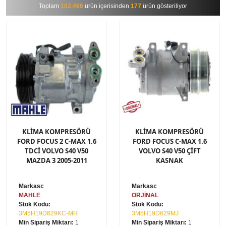
Toplam
102.466
ürün içerisinden
177
ürün gösteriliyor
KLİMA KOMPRESÖRÜ
KLİMA KOMPRESÖRÜ
FORD FOCUS 2 C-MAX 1.6
FORD FOCUS C-MAX 1.6
TDCİ VOLVO S40 V50
VOLVO S40 V50 ÇİFT
MAZDA 3 2005-2011
KASNAK
Markası:
Markası:
MAHLE
ORJİNAL
Stok Kodu:
Stok Kodu:
3M5H19D629KC-MH
3M5H19D629MJ
Min Sipariş Miktarı:
1
Min Sipariş Miktarı:
1