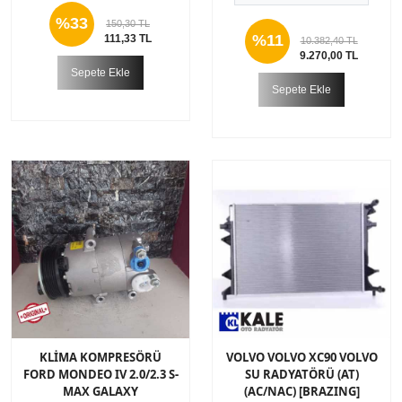
%33
150,30 TL
%11
111,33 TL
10.382,40 TL
9.270,00 TL
Sepete Ekle
Sepete Ekle
KLİMA KOMPRESÖRÜ
VOLVO VOLVO XC90 VOLVO
FORD MONDEO IV 2.0/2.3 S-
SU RADYATÖRÜ (AT)
MAX GALAXY
(AC/NAC) [BRAZING]