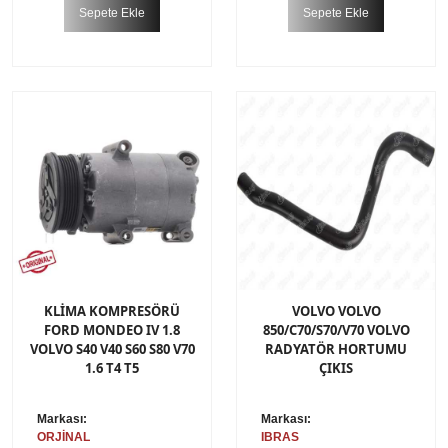
Sepete Ekle
Sepete Ekle
KLİMA KOMPRESÖRÜ
VOLVO VOLVO
FORD MONDEO IV 1.8
850/C70/S70/V70 VOLVO
VOLVO S40 V40 S60 S80 V70
RADYATÖR HORTUMU
1.6 T4 T5
ÇIKIS
Markası:
Markası:
ORJİNAL
IBRAS