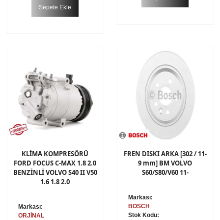
Sepete Ekle
KLİMA KOMPRESÖRÜ
FREN DISKI ARKA [302 / 11-
FORD FOCUS C-MAX 1.8 2.0
9 mm] BM VOLVO
BENZİNLİ VOLVO S40 II V50
S60/S80/V60 11-
1.6 1.8 2.0
Markası:
BOSCH
Markası:
Stok Kodu:
ORJİNAL