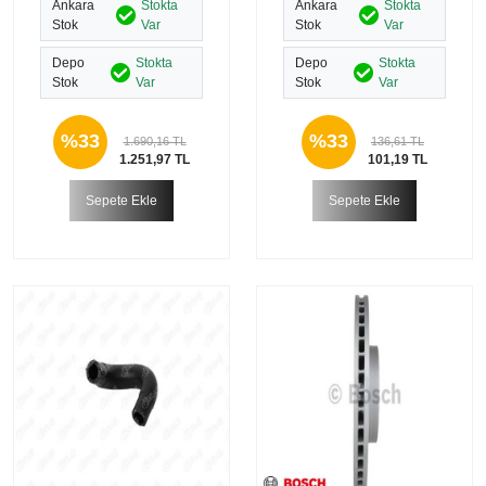
Ankara
Stokta
Ankara
Stokta
Stok
Var
Stok
Var
Depo
Stokta
Depo
Stokta
Stok
Var
Stok
Var
%33
%33
1.690,16 TL
136,61 TL
1.251,97 TL
101,19 TL
Sepete Ekle
Sepete Ekle