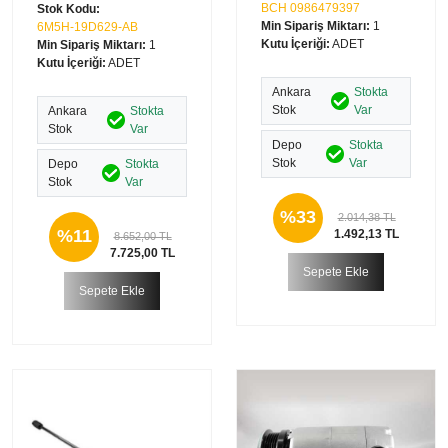
BCH 0986479397
Stok Kodu:
Min Sipariş Miktarı:
1
6M5H-19D629-AB
Kutu İçeriği:
ADET
Min Sipariş Miktarı:
1
Kutu İçeriği:
ADET
Ankara
Stokta
Stok
Var
Ankara
Stokta
Stok
Var
Depo
Stokta
Stok
Var
Depo
Stokta
Stok
Var
%33
2.014,38 TL
%11
1.492,13 TL
8.652,00 TL
7.725,00 TL
Sepete Ekle
Sepete Ekle