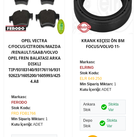
OPEL VECTRA
KRANK KEÇESI ÖN BM
C/FOCUS/CITROEN/MAZDA
FOCUS/VOLVO 11-
/RENAULT/SAAB/VOLVO
OPEL FREN BALATASI ARKA
Markası:
DISKLI
ELRING
TIP/93183140/93176116/931
Stok Kodu:
92623/1605200/1605993/425
ELR 649.250
4.A8
Min Sipariş Miktarı:
1
Kutu İçeriği:
ADET
Markası:
FERODO
Ankara
Stokta
Stok Kodu:
Stok
Var
FRD FDB1766
Min Sipariş Miktarı:
1
Depo
Stokta
Kutu İçeriği:
ADET
Stok
Var