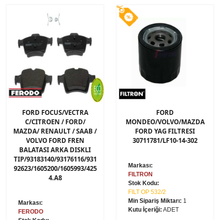
FORD FOCUS/VECTRA
FORD
C/CITROEN / FORD/
MONDEO/VOLVO/MAZDA
MAZDA/ RENAULT / SAAB /
FORD YAG FILTRESI
VOLVO FORD FREN
30711781/LF10-14-302
BALATASI ARKA DISKLI
TIP/93183140/93176116/931
Markası:
92623/1605200/1605993/425
FILTRON
4.A8
Stok Kodu:
FILT OP 532/2
Min Sipariş Miktarı:
1
Markası:
Kutu İçeriği:
ADET
FERODO