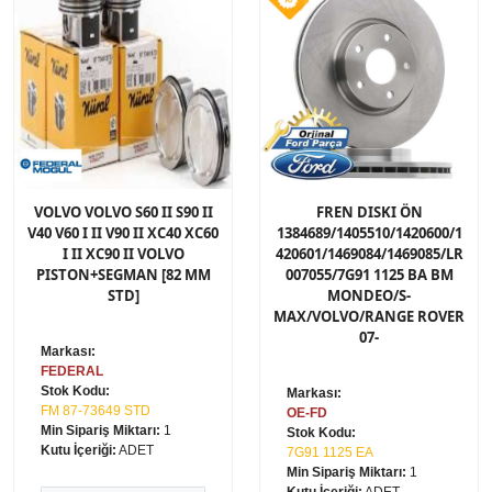
VOLVO VOLVO S60 II S90 II
FREN DISKI ÖN
V40 V60 I II V90 II XC40 XC60
1384689/1405510/1420600/1
I II XC90 II VOLVO
420601/1469084/1469085/LR
PISTON+SEGMAN [82 MM
007055/7G91 1125 BA BM
STD]
MONDEO/S-
MAX/VOLVO/RANGE ROVER
07-
Markası:
FEDERAL
Stok Kodu:
Markası:
FM 87-73649 STD
OE-FD
Min Sipariş Miktarı:
1
Stok Kodu:
Kutu İçeriği:
ADET
7G91 1125 EA
Min Sipariş Miktarı:
1
Kutu İçeriği:
ADET