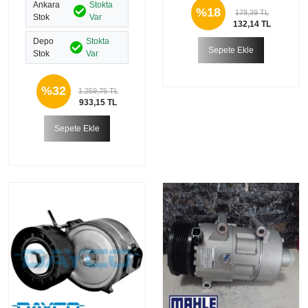
Ankara
Stokta
%18
178,39 TL
Stok
Var
132,14 TL
Depo
Stokta
Sepete Ekle
Stok
Var
%32
1.259,75 TL
933,15 TL
Sepete Ekle