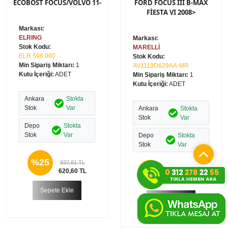
ECOBOST FOCUS/VOLVO 11-
FORD FOCUS III B-MAX
FİESTA VI 2008>
Markası:
ELRING
Markası:
Stok Kodu:
MARELLİ
ELR 598.080
Stok Kodu:
Min Sipariş Miktarı:
1
AV1119D629AA-MR
Kutu İçeriği:
ADET
Min Sipariş Miktarı:
1
Kutu İçeriği:
ADET
Ankara
Stokta
Stok
Var
Ankara
Stokta
Stok
Var
Depo
Stokta
Stok
Var
Depo
Stokta
Stok
Var
%25
837,81 TL
%11
620,60 TL
14.996,80 TL
13.390,00 TL
Sepete Ekle
Sepete Ekle