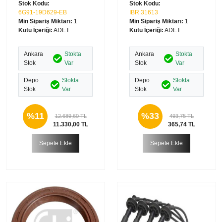
Stok Kodu:
Stok Kodu:
6G91-19D629-EB
IBR 31613
Min Sipariş Miktarı:
1
Min Sipariş Miktarı:
1
Kutu İçeriği:
ADET
Kutu İçeriği:
ADET
Ankara
Stokta
Ankara
Stokta
Stok
Var
Stok
Var
Depo
Stokta
Depo
Stokta
Stok
Var
Stok
Var
%11
%33
12.689,60 TL
493,75 TL
11.330,00 TL
365,74 TL
Sepete Ekle
Sepete Ekle