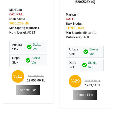
[620X528X40]
Markası:
ORJİNAL
Markası:
Stok Kodu:
KALE
36001209-MH
Stok Kodu:
Min Sipariş Miktarı:
1
31293550-KL
Kutu İçeriği:
ADET
Min Sipariş Miktarı:
1
Kutu İçeriği:
ADET
Ankara
Stokta
Stok
Var
Ankara
Stokta
Stok
Var
Depo
Stokta
Stok
Var
Depo
Stokta
Stok
Var
%11
21.341,60 TL
%29
19.055,00 TL
10.399,10 TL
7.703,04 TL
Sepete Ekle
Sepete Ekle