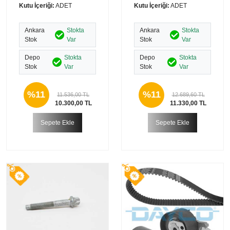
Kutu İçeriği:
ADET
Kutu İçeriği:
ADET
Ankara
Stokta
Ankara
Stokta
Stok
Var
Stok
Var
Depo
Stokta
Depo
Stokta
Stok
Var
Stok
Var
%11
%11
11.536,00 TL
12.689,60 TL
10.300,00 TL
11.330,00 TL
Sepete Ekle
Sepete Ekle