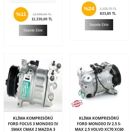
%24
1.125,70 TL
%11
833,85 TL
12.689,60 TL
11.330,00 TL
Sepete Ekle
Sepete Ekle
KLİMA KOMPRESÖRÜ
KLİMA KOMPRESÖRÜ
FORD FOCUS 3 MONDEO IV
FORD MONDEO IV 2.5 S-
SMAX CMAX 2 MAZDA 3
MAX 2.5 VOLVO XC70 XC60