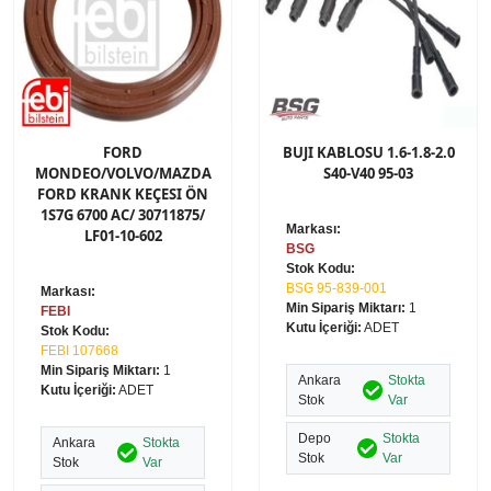
FORD
BUJI KABLOSU 1.6-1.8-2.0
MONDEO/VOLVO/MAZDA
S40-V40 95-03
FORD KRANK KEÇESI ÖN
1S7G 6700 AC/ 30711875/
Markası:
LF01-10-602
BSG
Stok Kodu:
BSG 95-839-001
Markası:
Min Sipariş Miktarı:
1
FEBI
Kutu İçeriği:
ADET
Stok Kodu:
FEBI 107668
Min Sipariş Miktarı:
1
Ankara
Stokta
Kutu İçeriği:
ADET
Stok
Var
Depo
Stokta
Ankara
Stokta
Stok
Var
Stok
Var