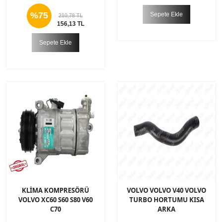
%75
Sepete Ekle
210,78 TL
156,13 TL
Sepete Ekle
KLİMA KOMPRESÖRÜ
VOLVO VOLVO V40 VOLVO
VOLVO XC60 S60 S80 V60
TURBO HORTUMU KISA
C70
ARKA