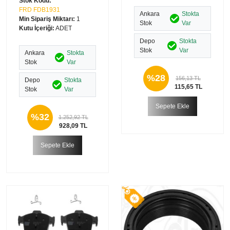
Stok Kodu:
FRD FDB1931
Ankara
Stokta
Min Sipariş Miktarı:
1
Stok
Var
Kutu İçeriği:
ADET
Depo
Stokta
Stok
Var
Ankara
Stokta
Stok
Var
%28
156,13 TL
Depo
Stokta
115,65 TL
Stok
Var
Sepete Ekle
%32
1.252,92 TL
928,09 TL
Sepete Ekle