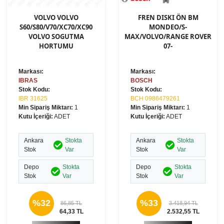
VOLVO VOLVO
FREN DISKI ÖN BM
S60/S80/V70/XC70/XC90
MONDEO/S-
VOLVO SOGUTMA
MAX/VOLVO/RANGE ROVER
HORTUMU
07-
Markası:
Markası:
IBRAS
BOSCH
Stok Kodu:
Stok Kodu:
IBR 31625
BCH 0986479261
Min Sipariş Miktarı:
1
Min Sipariş Miktarı:
1
Kutu İçeriği:
ADET
Kutu İçeriği:
ADET
Ankara
Stokta
Ankara
Stokta
Stok
Var
Stok
Var
Depo
Stokta
Depo
Stokta
Stok
Var
Stok
Var
%32
%33
86,85 TL
3.418,94 TL
64,33 TL
2.532,55 TL