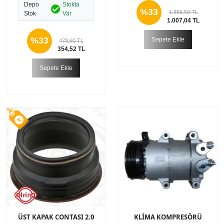
Depo
Stokta
%33
1.359,50 TL
Stok
Var
1.007,04 TL
%33
Sepete Ekle
478,60 TL
354,52 TL
Sepete Ekle
ÜST KAPAK CONTASI 2.0
KLİMA KOMPRESÖRÜ