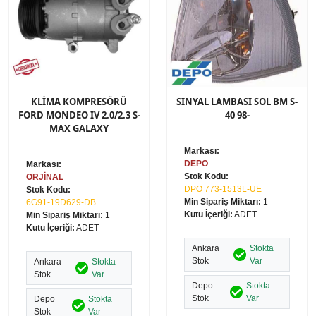
KLİMA KOMPRESÖRÜ
SINYAL LAMBASI SOL BM S-
FORD MONDEO IV 2.0/2.3 S-
40 98-
MAX GALAXY
Markası:
DEPO
Markası:
Stok Kodu:
ORJİNAL
DPO 773-1513L-UE
Stok Kodu:
Min Sipariş Miktarı:
1
6G91-19D629-DB
Kutu İçeriği:
ADET
Min Sipariş Miktarı:
1
Kutu İçeriği:
ADET
Ankara
Stokta
Stok
Var
Ankara
Stokta
Stok
Var
Depo
Stokta
Stok
Var
Depo
Stokta
Stok
Var