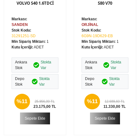
VOLVO S40 1.6TDCİ
S80 V70
Markası:
Markası:
SANDEN
ORJİNAL
Stok Kodu:
Stok Kodu:
31291251-SD
6G9N-19D629-EB
Min Sipariş Miktarı:
1
Min Sipariş Miktarı:
1
Kutu İçeriği:
ADET
Kutu İçeriği:
ADET
Ankara
Stokta
Ankara
Stokta
Stok
Var
Stok
Var
Depo
Stokta
Depo
Stokta
Stok
Var
Stok
Var
%11
%11
25.956,00 TL
12.689,60 TL
23.175,00 TL
11.330,00 TL
Sepete Ekle
Sepete Ekle