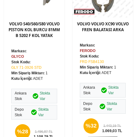
VOLVO S40/S60/S80 VOLVO
VOLVO VOLVO XC90 VOLVO
PISTON KOL BURCU 81MM
FREN BALATASI ARKA
B 5202 F KOL YATAK
Markası:
FERODO
Markası:
Stok Kodu:
GLYCO
FRD FSB4130
Stok Kodu:
Min Sipariş Miktarı:
1
GLY 71-3926 STD
Kutu İçeriği:
ADET
Min Sipariş Miktarı:
1
Kutu İçeriği:
ADET
Ankara
Stokta
Stok
Var
Ankara
Stokta
Stok
Var
Depo
Stokta
Stok
Var
Depo
Stokta
Stok
Var
%32
1.443,19 TL
%28
1.069,03 TL
1.496,87 TL
1.108,79 TL