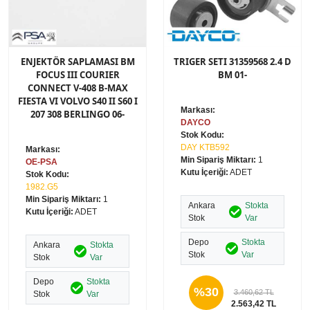
ENJEKTÖR SAPLAMASI BM
TRIGER SETI 31359568 2.4 D
FOCUS III COURIER
BM 01-
CONNECT V-408 B-MAX
FIESTA VI VOLVO S40 II S60 I
Markası:
207 308 BERLINGO 06-
DAYCO
Stok Kodu:
DAY KTB592
Markası:
Min Sipariş Miktarı:
1
OE-PSA
Kutu İçeriği:
ADET
Stok Kodu:
1982.G5
Min Sipariş Miktarı:
1
Ankara
Stokta
Kutu İçeriği:
ADET
Stok
Var
Depo
Stokta
Ankara
Stokta
Stok
Var
Stok
Var
Depo
Stokta
%30
3.460,62 TL
Stok
Var
2.563,42 TL