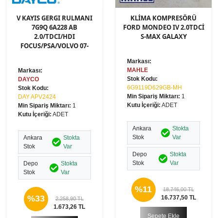
V KAYIS GERGI RULMANI
KLİMA KOMPRESÖRÜ
7G9Q 6A228 AB
FORD MONDEO IV 2.0TDCİ
2.0/TDCI/HDI
S-MAX GALAXY
FOCUS/PSA/VOLVO 07-
Markası:
MAHLE
Markası:
Stok Kodu:
DAYCO
6G9119D629GB-MH
Stok Kodu:
Min Sipariş Miktarı:
1
DAY APV2424
Kutu İçeriği:
ADET
Min Sipariş Miktarı:
1
Kutu İçeriği:
ADET
Ankara
Stokta
Stok
Var
Ankara
Stokta
Stok
Var
Depo
Stokta
Stok
Var
Depo
Stokta
Stok
Var
%11
18.746,00 TL
%33
16.737,50 TL
2.258,90 TL
1.673,26 TL
Sepete Ekle