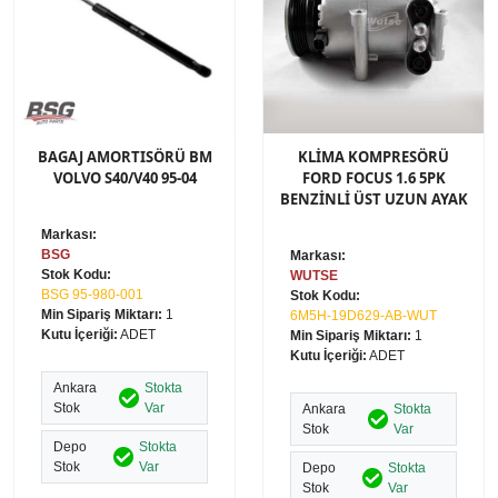
BAGAJ AMORTISÖRÜ BM
KLİMA KOMPRESÖRÜ
VOLVO S40/V40 95-04
FORD FOCUS 1.6 5PK
BENZİNLİ ÜST UZUN AYAK
Markası:
BSG
Markası:
Stok Kodu:
WUTSE
BSG 95-980-001
Stok Kodu:
Min Sipariş Miktarı:
1
6M5H-19D629-AB-WUT
Kutu İçeriği:
ADET
Min Sipariş Miktarı:
1
Kutu İçeriği:
ADET
Ankara
Stokta
Stok
Var
Ankara
Stokta
Stok
Var
Depo
Stokta
Stok
Var
Depo
Stokta
Stok
Var