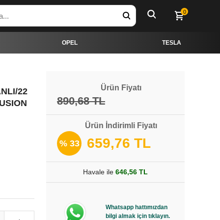
0
OPEL
TESLA
Ürün Fiyatı
NLI/22
890,68 TL
FUSION
Ürün İndirimli Fiyatı
659,76 TL
% 33
Havale ile
646,56 TL
Whatsapp hattımızdan
bilgi almak için tıklayın.