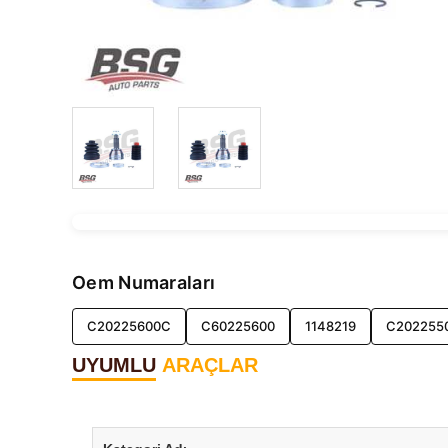
Oem Numaraları
C20225600C
C60225600
1148219
C202255
UYUMLU
ARAÇLAR