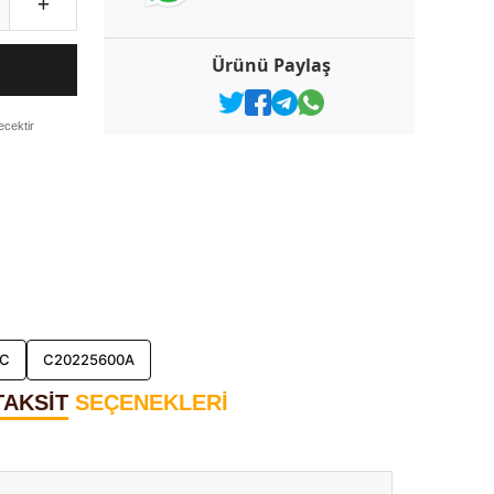
Ürünü Paylaş
ecektir
FC
C20225600A
TAKSİT
SEÇENEKLERİ