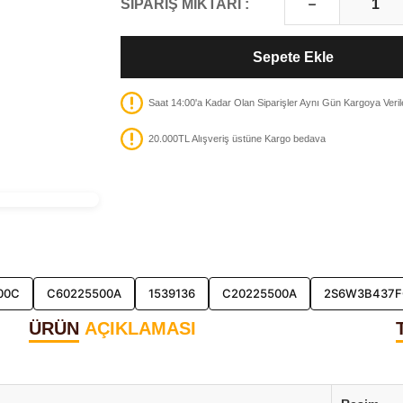
SİPARİŞ MİKTARI :
Sepete Ekle
Saat 14:00'a Kadar Olan Siparişler Aynı Gün Kargoya Veril
20.000TL Alışveriş üstüne Kargo bedava
00C
C60225500A
1539136
C20225500A
2S6W3B437
ÜRÜN
AÇIKLAMASI