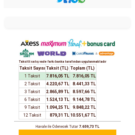
Taksitli satış vade farkı banka tarafından uygulanmaktadır
Taksit Sayısı
Taksit (TL)
Toplam (TL)
1 Taksit
7.816,05 TL
7.816,05 TL
2 Taksit
4.220,67 TL
8.441,33 TL
3 Taksit
2.865,89 TL
8.597,66 TL
6 Taksit
1.524,13 TL
9.144,78 TL
9 Taksit
1.094,25 TL
9.848,22 TL
12 Taksit
879,31 TL
10.551,67 TL
Havale ile Ödenecek Tutar
7.659,73 TL