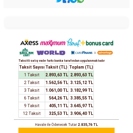
Taksitli satış vade farkı banka tarafından uygulanmaktadır
Taksit Sayısı
Taksit (TL)
Toplam (TL)
1 Taksit
2.893,63 TL
2.893,63 TL
2 Taksit
1.562,56 TL
3.125,12 TL
3 Taksit
1.061,00 TL
3.182,99 TL
6 Taksit
564,26 TL
3.385,55 TL
9 Taksit
405,11 TL
3.645,97 TL
12 Taksit
325,53 TL
3.906,40 TL
Havale ile Ödenecek Tutar
2.835,76 TL