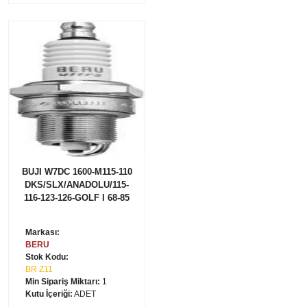
BUJI W7DC 1600-M115-110
DKS/SLX/ANADOLU/115-
116-123-126-GOLF I 68-85
Markası:
BERU
Stok Kodu:
BR Z11
Min Sipariş Miktarı:
1
Kutu İçeriği:
ADET