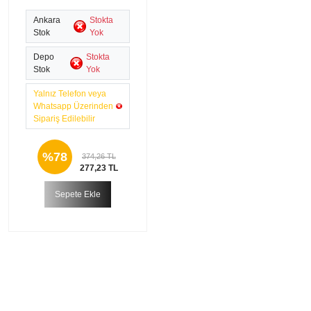
Ankara
Stokta
Stok
Yok
Depo
Stokta
Stok
Yok
Yalnız Telefon veya
Whatsapp Üzerinden
Sipariş Edilebilir
%78
374,26 TL
277,23 TL
Sepete Ekle