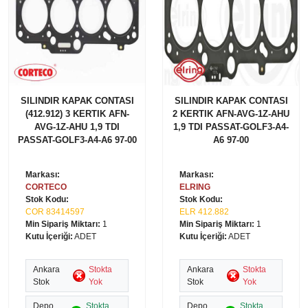
SILINDIR KAPAK CONTASI
SILINDIR KAPAK CONTASI
(412.912) 3 KERTIK AFN-
2 KERTIK AFN-AVG-1Z-AHU
AVG-1Z-AHU 1,9 TDI
1,9 TDI PASSAT-GOLF3-A4-
PASSAT-GOLF3-A4-A6 97-00
A6 97-00
Markası:
Markası:
CORTECO
ELRING
Stok Kodu:
Stok Kodu:
COR 83414597
ELR 412.882
Min Sipariş Miktarı:
1
Min Sipariş Miktarı:
1
Kutu İçeriği:
ADET
Kutu İçeriği:
ADET
Ankara
Stokta
Ankara
Stokta
Stok
Yok
Stok
Yok
Depo
Stokta
Depo
Stokta