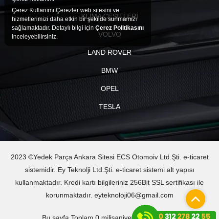
Çerez Kullanımı Çerezler web sitesini ve
KLİMA ÇEŞİTLERİ
hizmetlerimizi daha etkin bir şekilde sunmamızı
sağlamaktadır. Detaylı bilgi için
Çerez Politikasını
VOLVO
inceleyebilirsiniz.
LAND ROVER
BMW
OPEL
TESLA
2023 ©Yedek Parça Ankara Sitesi ECS Otomoiv Ltd.Şti. e-ticaret
sistemidir. Ey Teknolji Ltd.Şti. e-ticaret sistemi alt yapısı
kullanmaktadır. Kredi kartı bilgileriniz 256Bit SSL sertifikası ile
korunmaktadır. eyteknoloji06@gmail.com
Bu sayfa Toplam 0 milisaniyede oluşturuldu.