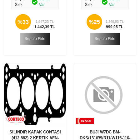
Stok
Var
Stok
Var
%33
%25
1.947,23 TL
1.349,93 TL
1.442,39 TL
999,95 TL
Sepete Ekle
Sepete Ekle
SILINDIR KAPAK CONTASI
BUJI W7DC BM-
(412.882) 2 KERTIK AFN-
DKS/131/R9/R11/W115-116-