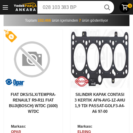
0
Toplam
102.466
ürün içerisinden
7
ürün gösteriliyor
FIAT DKS/SLX/TEMPRA-
SILINDIR KAPAK CONTASI
RENAULT R9-R11 FIAT
3 KERTIK AFN-AVG-1Z-AHU
BUJI(BOSCH) W7DC (1600)
1,9 TDI PASSAT-GOLF3-A4-
W7DC
A6 97-00
Markası:
Markası:
OPAR
ELRING