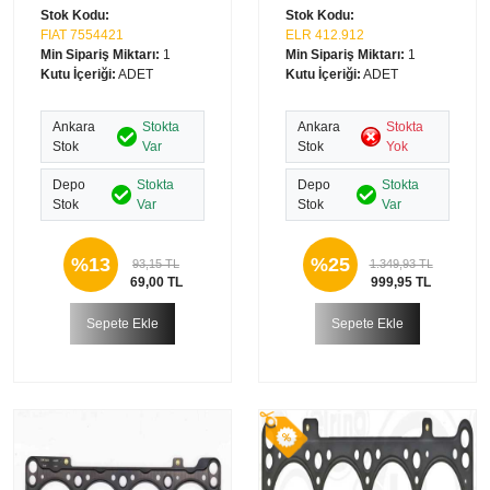
Stok Kodu:
Stok Kodu:
FIAT 7554421
ELR 412.912
Min Sipariş Miktarı:
1
Min Sipariş Miktarı:
1
Kutu İçeriği:
ADET
Kutu İçeriği:
ADET
Ankara
Stokta
Ankara
Stokta
Stok
Var
Stok
Yok
Depo
Stokta
Depo
Stokta
Stok
Var
Stok
Var
%13
%25
93,15 TL
1.349,93 TL
69,00 TL
999,95 TL
Sepete Ekle
Sepete Ekle