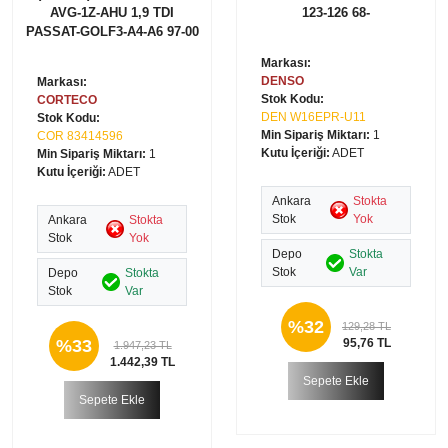
AVG-1Z-AHU 1,9 TDI
123-126 68-
PASSAT-GOLF3-A4-A6 97-00
Markası:
DENSO
Markası:
Stok Kodu:
CORTECO
DEN W16EPR-U11
Stok Kodu:
Min Sipariş Miktarı:
1
COR 83414596
Kutu İçeriği:
ADET
Min Sipariş Miktarı:
1
Kutu İçeriği:
ADET
Ankara
Stokta
Stok
Yok
Ankara
Stokta
Stok
Yok
Depo
Stokta
Stok
Var
Depo
Stokta
Stok
Var
%32
129,28 TL
%33
95,76 TL
1.947,23 TL
1.442,39 TL
Sepete Ekle
Sepete Ekle