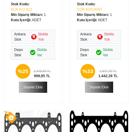
Stok Kodu:
Stok Kodu:
ELR 412.912
COR 83414597
Min Sipariş Miktarı:
1
Min Sipariş Miktarı:
1
Kutu İçeriği:
ADET
Kutu İçeriği:
ADET
Ankara
Stokta
Ankara
Stokta
Stok
Yok
Stok
Yok
Depo
Stokta
Depo
Stokta
Stok
Var
Stok
Var
%25
%33
1.349,93 TL
1.947,23 TL
999,95 TL
1.442,39 TL
Sepete Ekle
Sepete Ekle