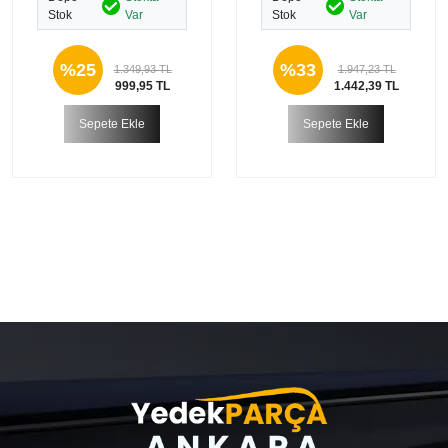
Stok
Var
Stok
Var
%25
%33
1.349,93 TL
1.947,23 TL
999,95 TL
1.442,39 TL
Sepete Ekle
Sepete Ekle