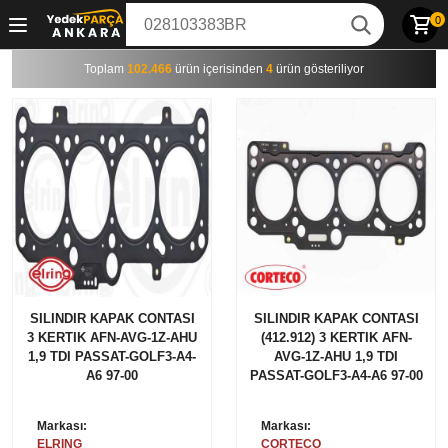
0
Toplam
102.466
ürün içerisinden
4
ürün gösteriliyor
SILINDIR KAPAK CONTASI
SILINDIR KAPAK CONTASI
3 KERTIK AFN-AVG-1Z-AHU
(412.912) 3 KERTIK AFN-
1,9 TDI PASSAT-GOLF3-A4-
AVG-1Z-AHU 1,9 TDI
A6 97-00
PASSAT-GOLF3-A4-A6 97-00
Markası:
Markası:
ELRING
CORTECO