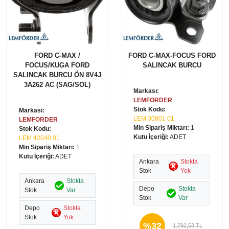
FORD C-MAX /
FORD C-MAX-FOCUS FORD
FOCUS/KUGA FORD
SALINCAK BURCU
SALINCAK BURCU ÖN 8V4J
3A262 AC (SAG/SOL)
Markası:
LEMFORDER
Stok Kodu:
Markası:
LEM 30801 01
LEMFORDER
Min Sipariş Miktarı:
1
Stok Kodu:
Kutu İçeriği:
ADET
LEM 42040 01
Min Sipariş Miktarı:
1
Kutu İçeriği:
ADET
Ankara
Stokta
Stok
Yok
Ankara
Stokta
Depo
Stokta
Stok
Var
Stok
Var
Depo
Stokta
Stok
Yok
%32
1.792,53 TL