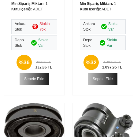
Min Sipariş Miktarı:
1
Min Sipariş Miktarı:
1
Kutu İçeriği:
ADET
Kutu İçeriği:
ADET
Ankara
Stokta
Ankara
Stokta
Stok
Yok
Stok
Var
Depo
Stokta
Depo
Stokta
Stok
Var
Stok
Var
%36
%32
449,36 TL
1.482,23 TL
332,86 TL
1.097,95 TL
Sepete Ekle
Sepete Ekle