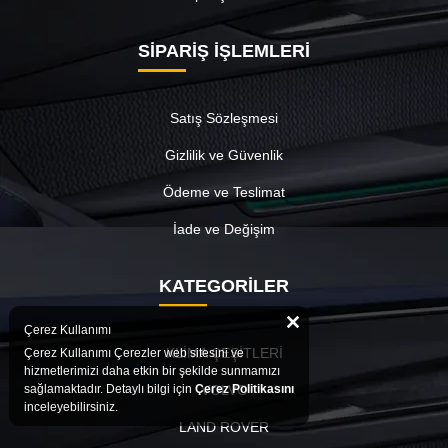
SİPARİŞ İŞLEMLERİ
Satış Sözleşmesi
Gizlilik ve Güvenlik
Ödeme ve Teslimat
İade ve Değişim
KATEGORİLER
Çerez Kullanımı
KLİMA ÇEŞİTLERİ
Çerez Kullanımı Çerezler web sitesini ve
hizmetlerimizi daha etkin bir şekilde sunmamızı
VOLVO
sağlamaktadır. Detaylı bilgi için
Çerez Politikasını
inceleyebilirsiniz.
LAND ROVER