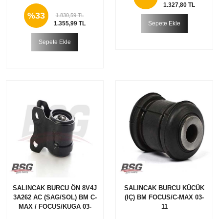
1.327,80 TL
%33
1.830,59 TL
1.355,99 TL
Sepete Ekle
Sepete Ekle
SALINCAK BURCU ÖN 8V4J
SALINCAK BURCU KÜCÜK
3A262 AC (SAG/SOL) BM C-
(IÇ) BM FOCUS/C-MAX 03-
MAX / FOCUS/KUGA 03-
11