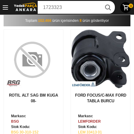
0
Toplam
102.466
ürün içerisinden
8
ürün gösteriliyor
ROTIL ALT SAG BM KUGA
FORD FOCUS/C-MAX FORD
08-
TABLA BURCU
Markası:
Markası:
BSG
LEMFORDER
Stok Kodu:
Stok Kodu:
BSG 30-310-152
LEM 33413 01