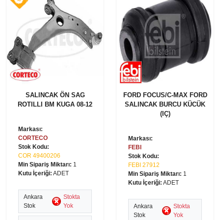
SALINCAK ÖN SAG
FORD FOCUS/C-MAX FORD
ROTILLI BM KUGA 08-12
SALINCAK BURCU KÜCÜK
(IÇ)
Markası:
CORTECO
Markası:
Stok Kodu:
FEBI
COR 49400206
Stok Kodu:
Min Sipariş Miktarı:
1
FEBI 27912
Kutu İçeriği:
ADET
Min Sipariş Miktarı:
1
Kutu İçeriği:
ADET
Ankara
Stokta
Stok
Yok
Ankara
Stokta
Stok
Yok