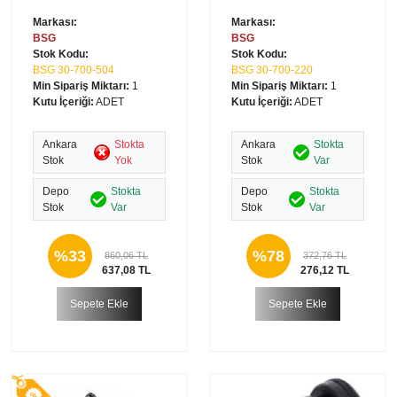
Markası:
Markası:
BSG
BSG
Stok Kodu:
Stok Kodu:
BSG 30-700-504
BSG 30-700-220
Min Sipariş Miktarı:
1
Min Sipariş Miktarı:
1
Kutu İçeriği:
ADET
Kutu İçeriği:
ADET
Ankara
Stokta
Ankara
Stokta
Stok
Yok
Stok
Var
Depo
Stokta
Depo
Stokta
Stok
Var
Stok
Var
%33
%78
860,06 TL
372,76 TL
637,08 TL
276,12 TL
Sepete Ekle
Sepete Ekle