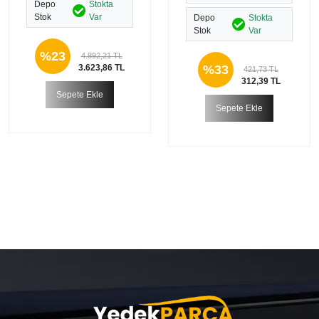
Depo
Stokta
Stok
Var
Depo
Stokta
Stok
Var
%23
4.892,21 TL
%33
3.623,86 TL
421,73 TL
312,39 TL
Sepete Ekle
Sepete Ekle