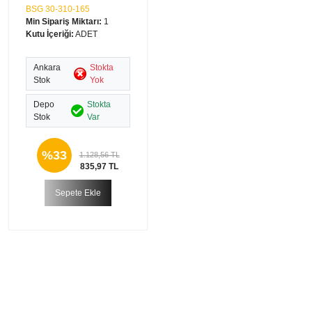
BSG 30-310-165
Min Sipariş Miktarı:
1
Kutu İçeriği:
ADET
Ankara
Stokta
Stok
Yok
Depo
Stokta
Stok
Var
%33
1.128,56 TL
835,97 TL
Sepete Ekle