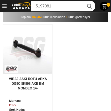
0
Toplam
102.466
ürün içerisinden
1
ürün gösteriliyor
VIRAJ ASKI ROTU ARKA
DG9C 5K898 AXE BM
MONDEO 14-
Markası:
BSG
Stok Kodu: