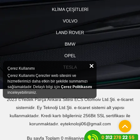
KLİMA ÇEŞİTLERİ
VOLVO
LAND ROVER
BMW
OPEL
TESLA
Çerez Kullanımı
Çerez Kullanımı Çerezler web sitesini ve
hizmetlerimizi daha etkin bir şekilde sunmamızı
sağlamaktadır. Detaylı bilgi için
Çerez Politikasını
inceleyebilirsiniz.
2023 ©Yedek Parça Ankara Sitesi ECS Otomoiv Ltd.Şti. e-ticaret
sistemidir. Ey Teknolji Ltd.Şti. e-ticaret sistemi alt yapısı
kullanmaktadır. Kredi kartı bilgileriniz 256Bit SSL sertifikası ile
korunmaktadır. eyteknoloji06@gmail.com
Bu sayfa Toplam 0 milisaniyede oluşturuldu.