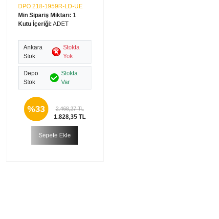
DPO 218-1959R-LD-UE
Min Sipariş Miktarı:
1
Kutu İçeriği:
ADET
Ankara
Stokta
Stok
Yok
Depo
Stokta
Stok
Var
%33
2.468,27 TL
1.828,35 TL
Sepete Ekle