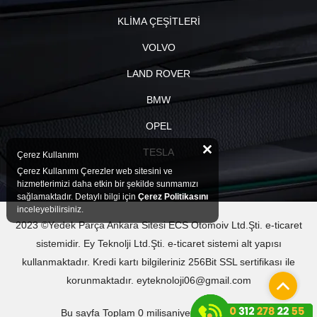
KLİMA ÇEŞİTLERİ
VOLVO
LAND ROVER
BMW
OPEL
TESLA
Çerez Kullanımı
Çerez Kullanımı Çerezler web sitesini ve
hizmetlerimizi daha etkin bir şekilde sunmamızı
sağlamaktadır. Detaylı bilgi için
Çerez Politikasını
inceleyebilirsiniz.
2023 ©Yedek Parça Ankara Sitesi ECS Otomoiv Ltd.Şti. e-ticaret
sistemidir. Ey Teknolji Ltd.Şti. e-ticaret sistemi alt yapısı
kullanmaktadır. Kredi kartı bilgileriniz 256Bit SSL sertifikası ile
korunmaktadır. eyteknoloji06@gmail.com
Bu sayfa Toplam 0 milisaniyede oluşturuldu.