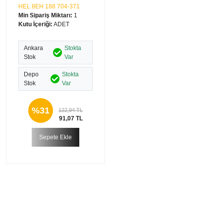
HEL 8EH 188 704-371
Min Sipariş Miktarı:
1
Kutu İçeriği:
ADET
Ankara
Stokta
Stok
Var
Depo
Stokta
Stok
Var
%31
122,94 TL
91,07 TL
Sepete Ekle