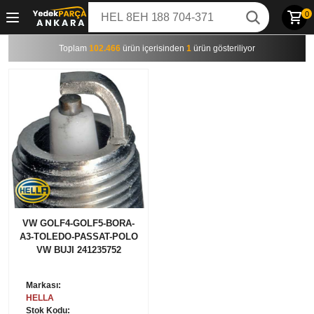
0
Toplam
102.466
ürün içerisinden
1
ürün gösteriliyor
VW GOLF4-GOLF5-BORA-
A3-TOLEDO-PASSAT-POLO
VW BUJI 241235752
Markası:
HELLA
Stok Kodu: