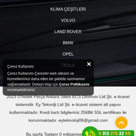
KLİMA ÇEŞİTLERİ
VOLVO
LAND ROVER
BMW
OPEL
TESLA
Çerez Kullanımı
Çerez Kullanımı Çerezler web sitesini ve
hizmetlerimizi daha etkin bir şekilde sunmamızı
sağlamaktadır. Detaylı bilgi için
Çerez Politikasını
inceleyebilirsiniz.
2023 ©Yedek Parça Ankara Sitesi ECS Otomoiv Ltd.Şti. e-ticaret
sistemidir. Ey Teknolji Ltd.Şti. e-ticaret sistemi alt yapısı
kullanmaktadır. Kredi kartı bilgileriniz 256Bit SSL sertifikası ile
korunmaktadır. eyteknoloji06@gmail.com
Bu sayfa Toplam 0 milisaniyede oluşturuldu.