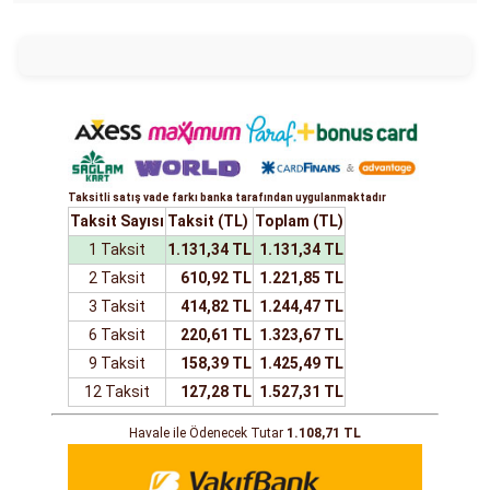
Taksitli satış vade farkı banka tarafından uygulanmaktadır
Taksit Sayısı
Taksit (TL)
Toplam (TL)
1 Taksit
1.131,34 TL
1.131,34 TL
2 Taksit
610,92 TL
1.221,85 TL
3 Taksit
414,82 TL
1.244,47 TL
6 Taksit
220,61 TL
1.323,67 TL
9 Taksit
158,39 TL
1.425,49 TL
12 Taksit
127,28 TL
1.527,31 TL
Havale ile Ödenecek Tutar
1.108,71 TL