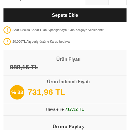
Sepete Ekle
Saat 14:00'a Kadar Olan Siparişler Aynı Gün Kargoya Verilecektir
20.000TL Alışveriş üstüne Kargo bedava
Ürün Fiyatı
988,15 TL
Ürün İndirimli Fiyatı
731,96 TL
% 33
Havale ile
717,32 TL
Ürünü Paylaş