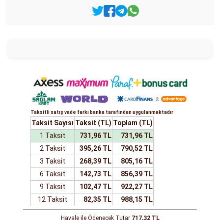
Taksitli satış vade farkı banka tarafından uygulanmaktadır
Taksit Sayısı
Taksit (TL)
Toplam (TL)
1 Taksit
731,96 TL
731,96 TL
2 Taksit
395,26 TL
790,52 TL
3 Taksit
268,39 TL
805,16 TL
6 Taksit
142,73 TL
856,39 TL
9 Taksit
102,47 TL
922,27 TL
12 Taksit
82,35 TL
988,15 TL
Havale ile Ödenecek Tutar
717,32 TL