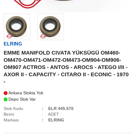
ELRING
EMME MANIFOLD CIVATA YÜKSÜGÜ OM460-
OM470-OM471-OM472-OM473-OM904-OM906-
OM907 ACTROS - ANTOS - AROCS - ATEGO I/II -
AXOR II - CAPACITY - CITARO II - ECONIC - 1970
-
Ankara Stokta Yok
Depo Stok Var
Stok Kodu
ELR 445.570
Birimi
ADET
Markası
ELRING