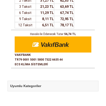
2 Taksit
31,27 TL
62,53 TL
3 Taksit
21,23 TL
63,69 TL
6 Taksit
11,29 TL
67,74 TL
9 Taksit
8,11 TL
72,95 TL
12 Taksit
6,51 TL
78,17 TL
Havale ile Ödenecek Tutar
56,74 TL
VAKIFBANK
TR79 0001 5001 5800 7322 6635 44
ECS KLİMA SİSTEMLERİ
Uyumlu Kategoriler