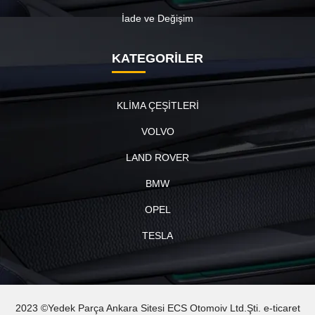
İade ve Değişim
KATEGORİLER
KLİMA ÇEŞİTLERİ
VOLVO
LAND ROVER
BMW
OPEL
TESLA
2023 ©Yedek Parça Ankara Sitesi ECS Otomoiv Ltd.Şti. e-ticaret