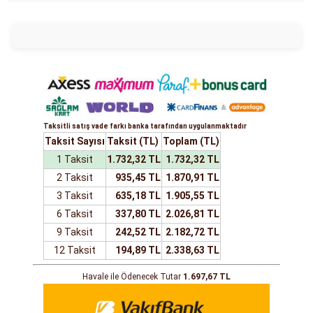
Taksitli satış vade farkı banka tarafından uygulanmaktadır
Taksit Sayısı
Taksit (TL)
Toplam (TL)
1 Taksit
1.732,32 TL
1.732,32 TL
2 Taksit
935,45 TL
1.870,91 TL
3 Taksit
635,18 TL
1.905,55 TL
6 Taksit
337,80 TL
2.026,81 TL
9 Taksit
242,52 TL
2.182,72 TL
12 Taksit
194,89 TL
2.338,63 TL
Havale ile Ödenecek Tutar
1.697,67 TL