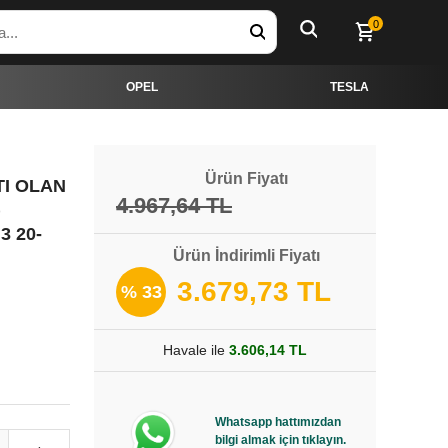
0
OPEL
TESLA
Ürün Fiyatı
TI OLAN
4.967,64 TL
)
3 20-
Ürün İndirimli Fiyatı
3.679,73 TL
% 33
Havale ile
3.606,14 TL
Whatsapp hattımızdan
bilgi almak için tıklayın.