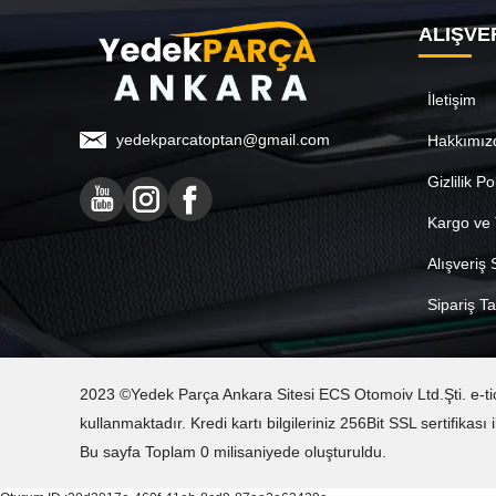
ALIŞVE
İletişim
yedekparcatoptan@gmail.com
Hakkımız
Gizlilik Po
Kargo ve 
Alışveriş
Sipariş Ta
2023 ©Yedek Parça Ankara Sitesi ECS Otomoiv Ltd.Şti. e-ticare
kullanmaktadır. Kredi kartı bilgileriniz 256Bit SSL sertifika
Bu sayfa Toplam 0 milisaniyede oluşturuldu.