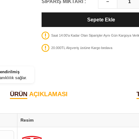
SİPARİŞ MİKTARI :
Sepete Ekle
Saat 14:00'a Kadar Olan Siparişler Aynı Gün Kargoya Veril
20.000TL Alışveriş üstüne Kargo bedava
endirilmiş
nıklılık sağlar.
ÜRÜN
AÇIKLAMASI
Resim