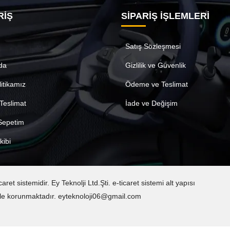
RİŞ
SİPARİŞ İŞLEMLERİ
Satış Sözleşmesi
da
Gizlilik ve Güvenlik
litikamız
Ödeme ve Teslimat
Teslimat
İade ve Değişim
 Sepetim
kibi
t sistemidir. Ey Teknolji Ltd.Şti. e-ticaret sistemi alt yapısı
sı ile korunmaktadır. eyteknoloji06@gmail.com