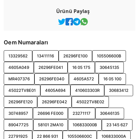
Ürünü Paylaş
Oem Numaraları
13329562
13411116
26296FE100
105506600B
4605A049
26296FE041
16 05 175
30645135
MR407376
26296FE040
4605A572
16 05 100
45022TV8E01
4605A694
410603303R
30683412
26296FE120
26296FE042
45022TV8E02
30748957
26696 FE000
23271117
30646135
89047725
58101 2MA10
106833000B
23 145 627
22791925
22 866 931
105506600C
106833000A