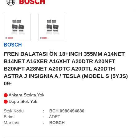
BOSCH
FREN BALATASI ÖN 18+INCH 355MM A14NET
B14NET A16XER A16XHT A20DTR A20NFT
B20NFT A28NET A20DTC A20DTL A20DTH
ASTRA J INSIGNIA A / TESLA (MODEL S (5YJS)
09-
Ankara Stokta Yok
Depo Stok Yok
Stok Kodu
BCH 0986494880
Birimi
ADET
Markası
BOSCH