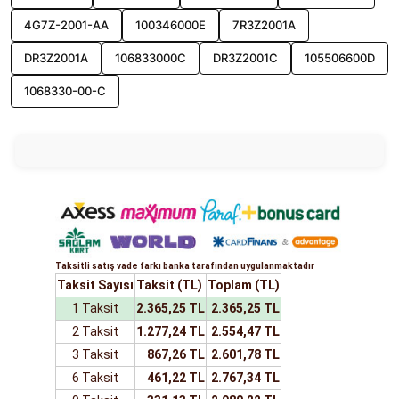
4G7Z-2001-AA
100346000E
7R3Z2001A
DR3Z2001A
106833000C
DR3Z2001C
105506600D
1068330-00-C
Taksitli satış vade farkı banka tarafından uygulanmaktadır
Taksit Sayısı
Taksit (TL)
Toplam (TL)
1 Taksit
2.365,25 TL
2.365,25 TL
2 Taksit
1.277,24 TL
2.554,47 TL
3 Taksit
867,26 TL
2.601,78 TL
6 Taksit
461,22 TL
2.767,34 TL