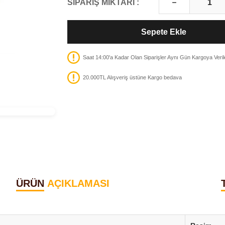
SİPARİŞ MİKTARI :
Sepete Ekle
Saat 14:00'a Kadar Olan Siparişler Aynı Gün Kargoya Veril
20.000TL Alışveriş üstüne Kargo bedava
ÜRÜN
AÇIKLAMASI