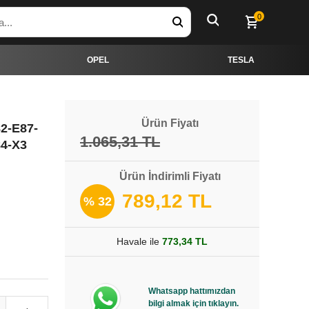
0
OPEL
TESLA
Ürün Fiyatı
2-E87-
1.065,31 TL
84-X3
Ürün İndirimli Fiyatı
789,12 TL
% 32
Havale ile
773,34 TL
Whatsapp hattımızdan
bilgi almak için tıklayın.