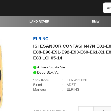
LAND ROVER
BMW
ELRING
ISI ESANJÖR CONTASI N47N E81-E8
E88-E90-E91-E92-E93-E60-E61-X1 E
E83 LCI 05-14
Ankara Stokta Var
Depo Stok Var
Stok Kodu
ELR 492.030
Birimi
ADET
Markası
ELRING