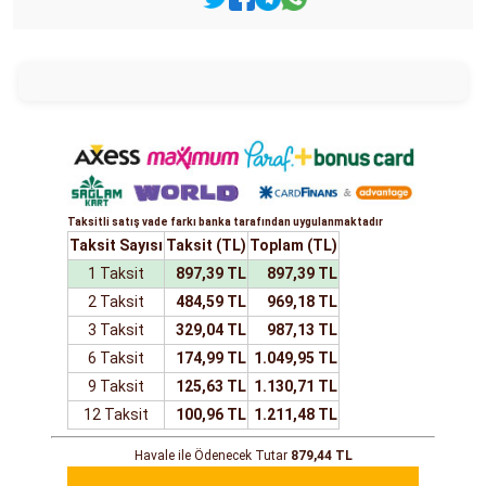
Taksitli satış vade farkı banka tarafından uygulanmaktadır
Taksit Sayısı
Taksit (TL)
Toplam (TL)
1 Taksit
897,39 TL
897,39 TL
2 Taksit
484,59 TL
969,18 TL
3 Taksit
329,04 TL
987,13 TL
6 Taksit
174,99 TL
1.049,95 TL
9 Taksit
125,63 TL
1.130,71 TL
12 Taksit
100,96 TL
1.211,48 TL
Havale ile Ödenecek Tutar
879,44 TL