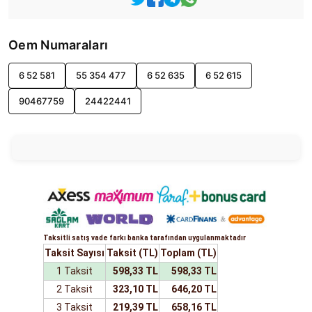
Oem Numaraları
6 52 581
55 354 477
6 52 635
6 52 615
90467759
24422441
Taksitli satış vade farkı banka tarafından uygulanmaktadır
Taksit Sayısı
Taksit (TL)
Toplam (TL)
1 Taksit
598,33 TL
598,33 TL
2 Taksit
323,10 TL
646,20 TL
3 Taksit
219,39 TL
658,16 TL