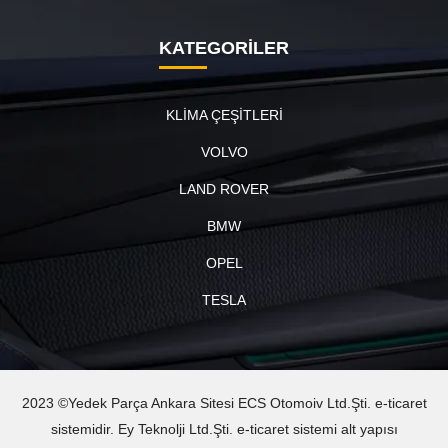
KATEGORİLER
KLİMA ÇEŞİTLERİ
VOLVO
LAND ROVER
BMW
OPEL
TESLA
2023 ©Yedek Parça Ankara Sitesi ECS Otomoiv Ltd.Şti. e-ticaret
sistemidir. Ey Teknolji Ltd.Şti. e-ticaret sistemi alt yapısı