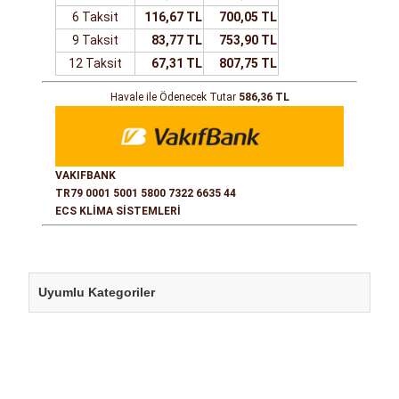
6 Taksit
116,67 TL
700,05 TL
9 Taksit
83,77 TL
753,90 TL
12 Taksit
67,31 TL
807,75 TL
Havale ile Ödenecek Tutar
586,36 TL
VAKIFBANK
TR79 0001 5001 5800 7322 6635 44
ECS KLİMA SİSTEMLERİ
Uyumlu Kategoriler