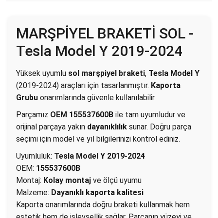
MARŞPİYEL BRAKETİ SOL -
Tesla Model Y 2019-2024
Yüksek uyumlu
sol marşpiyel braketi
,
Tesla Model Y
(2019-2024) araçları için tasarlanmıştır.
Kaporta
Grubu
onarımlarında güvenle kullanılabilir.
Parçamız
OEM 155537600B
ile tam uyumludur ve
orijinal parçaya yakın
dayanıklılık
sunar. Doğru parça
seçimi için model ve yıl bilgilerinizi kontrol ediniz.
Uyumluluk:
Tesla Model Y 2019-2024
OEM:
155537600B
Montaj:
Kolay montaj
ve ölçü uyumu
Malzeme:
Dayanıklı kaporta kalitesi
Kaporta onarımlarında doğru braketi kullanmak hem
estetik hem de işlevsellik sağlar. Parçanın yüzeyi ve