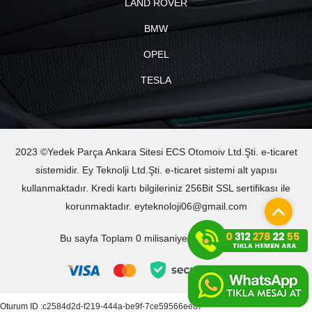
LAND ROVER
BMW
OPEL
TESLA
2023 ©Yedek Parça Ankara Sitesi ECS Otomoiv Ltd.Şti. e-ticaret
sistemidir. Ey Teknolji Ltd.Şti. e-ticaret sistemi alt yapısı
kullanmaktadır. Kredi kartı bilgileriniz 256Bit SSL sertifikası ile
korunmaktadır. eyteknoloji06@gmail.com
Bu sayfa Toplam 0 milisaniyede oluşturuldu.
Oturum ID :c2584d2d-f219-444a-be9f-7ce59566ee87