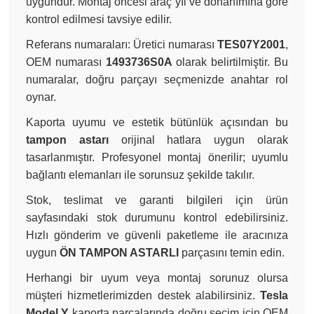
uygundur. Montaj öncesi araç yıl ve donanımına göre
kontrol edilmesi tavsiye edilir.
Referans numaraları: Üretici numarası
TES07Y2001
,
OEM numarası
1493736S0A
olarak belirtilmiştir. Bu
numaralar, doğru parçayı seçmenizde anahtar rol
oynar.
Kaporta uyumu ve estetik bütünlük açısından bu
tampon astarı
orijinal hatlara uygun olarak
tasarlanmıştır. Profesyonel montaj önerilir; uyumlu
bağlantı elemanları ile sorunsuz şekilde takılır.
Stok, teslimat ve garanti bilgileri için ürün
sayfasındaki stok durumunu kontrol edebilirsiniz.
Hızlı gönderim ve güvenli paketleme ile aracınıza
uygun
ÖN TAMPON ASTARLI
parçasını temin edin.
Herhangi bir uyum veya montaj sorunuz olursa
müşteri hizmetlerimizden destek alabilirsiniz.
Tesla
Model Y
kaporta parçalarında doğru seçim için OEM