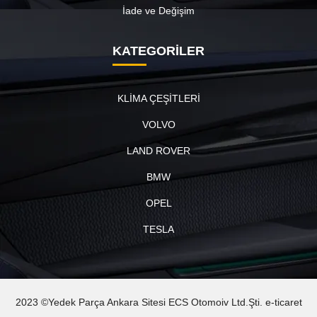
İade ve Değişim
KATEGORİLER
KLİMA ÇEŞİTLERİ
VOLVO
LAND ROVER
BMW
OPEL
TESLA
2023 ©Yedek Parça Ankara Sitesi ECS Otomoiv Ltd.Şti. e-ticaret