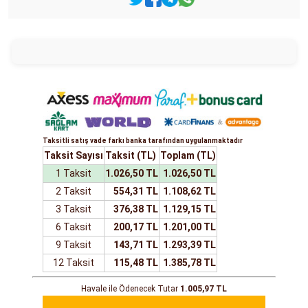
Taksitli satış vade farkı banka tarafından uygulanmaktadır
Taksit Sayısı
Taksit (TL)
Toplam (TL)
1 Taksit
1.026,50 TL
1.026,50 TL
2 Taksit
554,31 TL
1.108,62 TL
3 Taksit
376,38 TL
1.129,15 TL
6 Taksit
200,17 TL
1.201,00 TL
9 Taksit
143,71 TL
1.293,39 TL
12 Taksit
115,48 TL
1.385,78 TL
Havale ile Ödenecek Tutar
1.005,97 TL