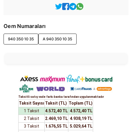
Oem Numaraları
940 350 10 35
A 940 350 10 35
Taksitli satış vade farkı banka tarafından uygulanmaktadır
Taksit Sayısı
Taksit (TL)
Toplam (TL)
1 Taksit
4.572,40 TL
4.572,40 TL
2 Taksit
2.469,10 TL
4.938,19 TL
3 Taksit
1.676,55 TL
5.029,64 TL