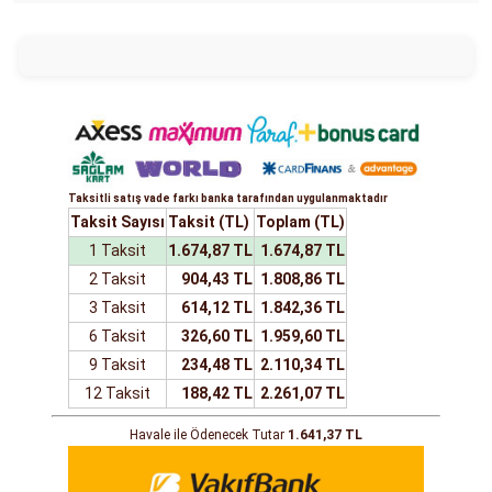
Taksitli satış vade farkı banka tarafından uygulanmaktadır
Taksit Sayısı
Taksit (TL)
Toplam (TL)
1 Taksit
1.674,87 TL
1.674,87 TL
2 Taksit
904,43 TL
1.808,86 TL
3 Taksit
614,12 TL
1.842,36 TL
6 Taksit
326,60 TL
1.959,60 TL
9 Taksit
234,48 TL
2.110,34 TL
12 Taksit
188,42 TL
2.261,07 TL
Havale ile Ödenecek Tutar
1.641,37 TL