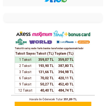
Taksitli satış vade farkı banka tarafından uygulanmaktadır
Taksit Sayısı
Taksit (TL)
Toplam (TL)
1 Taksit
359,07 TL
359,07 TL
2 Taksit
193,90 TL
387,80 TL
3 Taksit
131,66 TL
394,98 TL
6 Taksit
70,02 TL
420,11 TL
9 Taksit
50,27 TL
452,43 TL
12 Taksit
40,40 TL
484,74 TL
Havale ile Ödenecek Tutar
351,89 TL