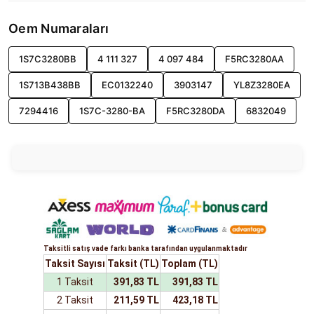
Oem Numaraları
1S7C3280BB
4 111 327
4 097 484
F5RC3280AA
1S713B438BB
EC0132240
3903147
YL8Z3280EA
7294416
1S7C-3280-BA
F5RC3280DA
6832049
Taksitli satış vade farkı banka tarafından uygulanmaktadır
Taksit Sayısı
Taksit (TL)
Toplam (TL)
1 Taksit
391,83 TL
391,83 TL
2 Taksit
211,59 TL
423,18 TL