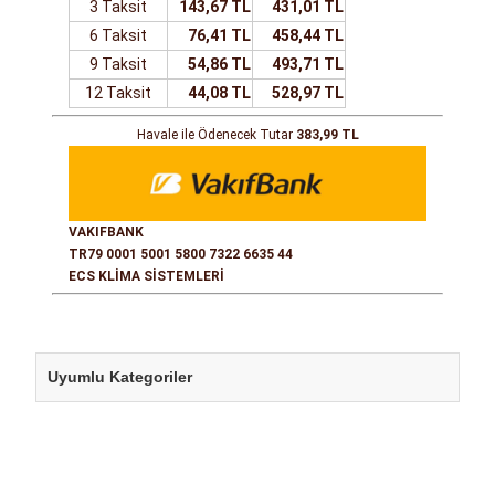
3 Taksit
143,67 TL
431,01 TL
6 Taksit
76,41 TL
458,44 TL
9 Taksit
54,86 TL
493,71 TL
12 Taksit
44,08 TL
528,97 TL
Havale ile Ödenecek Tutar
383,99 TL
VAKIFBANK
TR79 0001 5001 5800 7322 6635 44
ECS KLİMA SİSTEMLERİ
Uyumlu Kategoriler