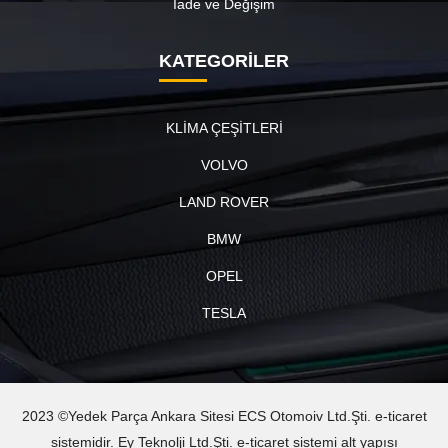
İade ve Değişim
KATEGORİLER
KLİMA ÇEŞİTLERİ
VOLVO
LAND ROVER
BMW
OPEL
TESLA
2023 ©Yedek Parça Ankara Sitesi ECS Otomoiv Ltd.Şti. e-ticaret
sistemidir. Ey Teknolji Ltd.Şti. e-ticaret sistemi alt yapısı