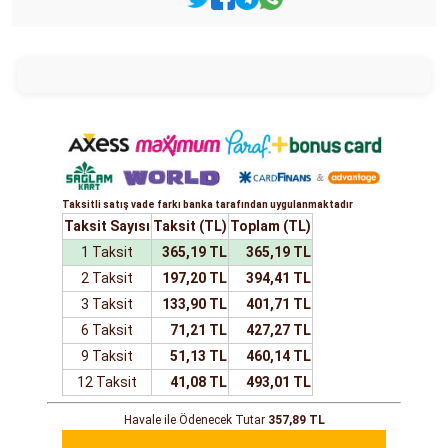
Taksitli satış vade farkı banka tarafından uygulanmaktadır
Taksit Sayısı
Taksit (TL)
Toplam (TL)
1 Taksit
365,19 TL
365,19 TL
2 Taksit
197,20 TL
394,41 TL
3 Taksit
133,90 TL
401,71 TL
6 Taksit
71,21 TL
427,27 TL
9 Taksit
51,13 TL
460,14 TL
12 Taksit
41,08 TL
493,01 TL
Havale ile Ödenecek Tutar
357,89 TL