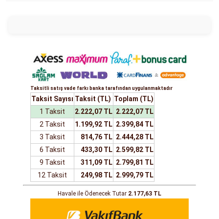
Taksitli satış vade farkı banka tarafından uygulanmaktadır
Taksit Sayısı
Taksit (TL)
Toplam (TL)
1 Taksit
2.222,07 TL
2.222,07 TL
2 Taksit
1.199,92 TL
2.399,84 TL
3 Taksit
814,76 TL
2.444,28 TL
6 Taksit
433,30 TL
2.599,82 TL
9 Taksit
311,09 TL
2.799,81 TL
12 Taksit
249,98 TL
2.999,79 TL
Havale ile Ödenecek Tutar
2.177,63 TL