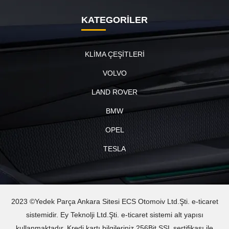
KATEGORİLER
KLİMA ÇEŞİTLERİ
VOLVO
LAND ROVER
BMW
OPEL
TESLA
2023 ©Yedek Parça Ankara Sitesi ECS Otomoiv Ltd.Şti. e-ticaret
sistemidir. Ey Teknolji Ltd.Şti. e-ticaret sistemi alt yapısı
kullanmaktadır. Kredi kartı bilgileriniz 256Bit SSL sertifikası ile