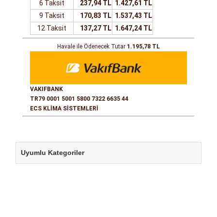
6 Taksit
237,94 TL
1.427,61 TL
9 Taksit
170,83 TL
1.537,43 TL
12 Taksit
137,27 TL
1.647,24 TL
Havale ile Ödenecek Tutar
1.195,78 TL
VAKIFBANK
TR79 0001 5001 5800 7322 6635 44
ECS KLİMA SİSTEMLERİ
Uyumlu Kategoriler