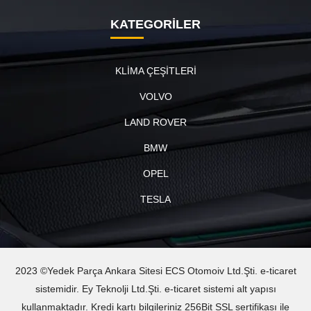
KATEGORİLER
KLİMA ÇEŞİTLERİ
VOLVO
LAND ROVER
BMW
OPEL
TESLA
2023 ©Yedek Parça Ankara Sitesi ECS Otomoiv Ltd.Şti. e-ticaret
sistemidir. Ey Teknolji Ltd.Şti. e-ticaret sistemi alt yapısı
kullanmaktadır. Kredi kartı bilgileriniz 256Bit SSL sertifikası ile