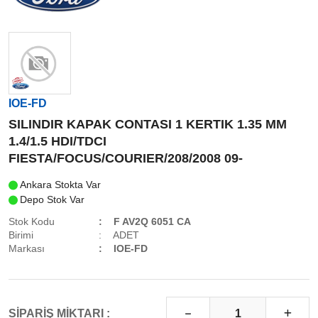
IOE-FD
SILINDIR KAPAK CONTASI 1 KERTIK 1.35 MM
1.4/1.5 HDI/TDCI
FIESTA/FOCUS/COURIER/208/2008 09-
Ankara Stokta Var
Depo Stok Var
Stok Kodu
F AV2Q 6051 CA
Birimi
ADET
Markası
IOE-FD
SİPARİŞ MİKTARI :