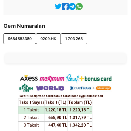
Oem Numaraları
9684553380
0209.HK
1 703 268
Taksitli satış vade farkı banka tarafından uygulanmaktadır
Taksit Sayısı
Taksit (TL)
Toplam (TL)
1 Taksit
1.220,18 TL
1.220,18 TL
2 Taksit
658,90 TL
1.317,79 TL
3 Taksit
447,40 TL
1.342,20 TL