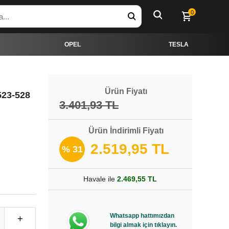
0
OPEL
TESLA
Ürün Fiyatı
523-528
3.401,93 TL
Ürün İndirimli Fiyatı
2.519,95 TL
% 31
Havale ile
2.469,55 TL
Whatsapp hattımızdan
bilgi almak için tıklayın.