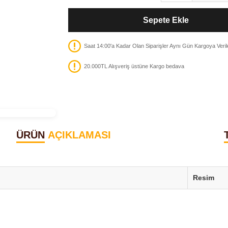
Sepete Ekle
Saat 14:00'a Kadar Olan Siparişler Aynı Gün Kargoya Veril
20.000TL Alışveriş üstüne Kargo bedava
ÜRÜN
AÇIKLAMASI
Resim