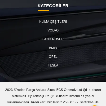
KATEGORİLER
KLİMA ÇEŞİTLERİ
VOLVO
LAND ROVER
BMW
OPEL
TESLA
2023 ©Yedek Parça Ankara Sitesi ECS Otomoiv Ltd.Şti. e-ticaret
sistemidir. Ey Teknolji Ltd.Şti. e-ticaret sistemi alt yapısı
kullanmaktadır. Kredi kartı bilgileriniz 256Bit SSL sertifikası ile