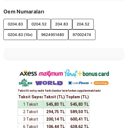
Oem Numaraları
0204.83
0204.52
204.83
204.52
0204.83 (10x)
9624951480
97002474
Taksitli satış vade farkı banka tarafından uygulanmaktadır
Taksit Sayısı
Taksit (TL)
Toplam (TL)
1 Taksit
545,83 TL
545,83 TL
2 Taksit
294,75 TL
589,50 TL
3 Taksit
200,14 TL
600,41 TL
6 Taksit
106,44 TL
638,62 TL