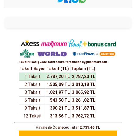
Taksitli satış vade farkı banka tarafından uygulanmaktadır
Taksit Sayısı
Taksit (TL)
Toplam (TL)
1 Taksit
2.787,20 TL
2.787,20 TL
2 Taksit
1.505,09 TL
3.010,18 TL
3 Taksit
1.021,97 TL
3.065,92 TL
6 Taksit
543,50 TL
3.261,02 TL
9 Taksit
390,21 TL
3.511,87 TL
12 Taksit
313,56 TL
3.762,72 TL
Havale ile Ödenecek Tutar
2.731,46 TL