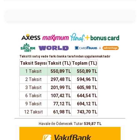
Taksitli satış vade farkı banka tarafından uygulanmaktadır
Taksit Sayısı
Taksit (TL)
Toplam (TL)
1 Taksit
550,89 TL
550,89 TL
2 Taksit
297,48 TL
594,96 TL
3 Taksit
201,99 TL
605,98 TL
6 Taksit
107,42 TL
644,54 TL
9 Taksit
77,12 TL
694,12 TL
12 Taksit
61,98 TL
743,70 TL
Havale ile Ödenecek Tutar
539,87 TL