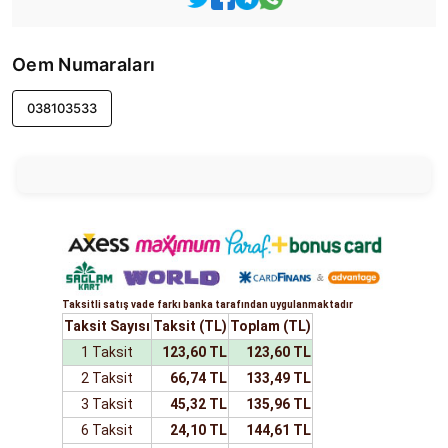
Oem Numaraları
038103533
Taksitli satış vade farkı banka tarafından uygulanmaktadır
Taksit Sayısı
Taksit (TL)
Toplam (TL)
1 Taksit
123,60 TL
123,60 TL
2 Taksit
66,74 TL
133,49 TL
3 Taksit
45,32 TL
135,96 TL
6 Taksit
24,10 TL
144,61 TL