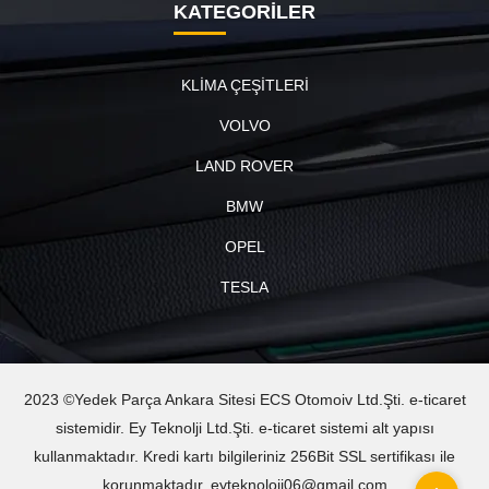
KATEGORİLER
KLİMA ÇEŞİTLERİ
VOLVO
LAND ROVER
BMW
OPEL
TESLA
2023 ©Yedek Parça Ankara Sitesi ECS Otomoiv Ltd.Şti. e-ticaret
sistemidir. Ey Teknolji Ltd.Şti. e-ticaret sistemi alt yapısı
kullanmaktadır. Kredi kartı bilgileriniz 256Bit SSL sertifikası ile
korunmaktadır. eyteknoloji06@gmail.com