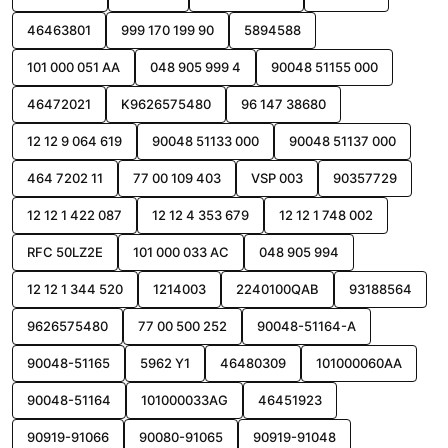
46463801
999 170 199 90
5894588
101 000 051 AA
048 905 999 4
90048 51155 000
46472021
K9626575480
96 147 38680
12 12 9 064 619
90048 51133 000
90048 51137 000
464 7202 11
77 00 109 403
VSP 003
90357729
12 12 1 422 087
12 12 4 353 679
12 12 1 748 002
RFC 50LZ2E
101 000 033 AC
048 905 994
12 12 1 344 520
1214003
2240100QAB
93188564
9626575480
77 00 500 252
90048-51164-A
90048-51165
5962 Y1
46480309
101000060AA
90048-51164
101000033AG
46451923
90919-91066
90080-91065
90919-91048