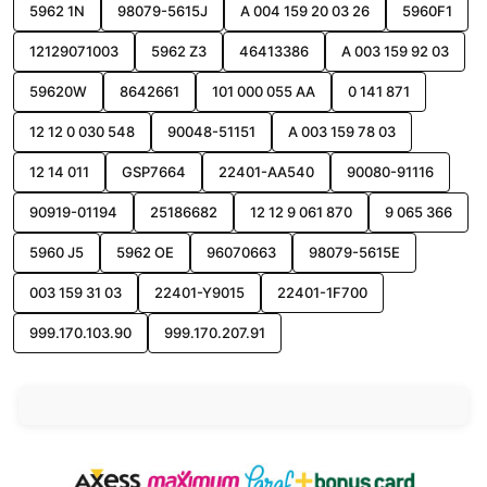
5962 1N
98079-5615J
A 004 159 20 03 26
5960F1
12129071003
5962 Z3
46413386
A 003 159 92 03
59620W
8642661
101 000 055 AA
0 141 871
12 12 0 030 548
90048-51151
A 003 159 78 03
12 14 011
GSP7664
22401-AA540
90080-91116
90919-01194
25186682
12 12 9 061 870
9 065 366
5960 J5
5962 OE
96070663
98079-5615E
003 159 31 03
22401-Y9015
22401-1F700
999.170.103.90
999.170.207.91