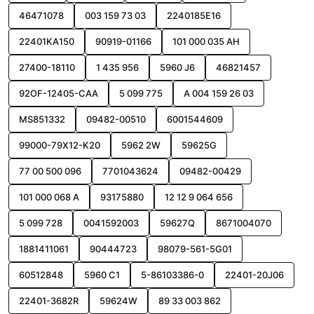
46471078
003 159 73 03
2240185E16
22401KA150
90919-01166
101 000 035 AH
27400-18110
1 435 956
5960 J6
46821457
92OF-12405-CAA
5 099 775
A 004 159 26 03
MS851332
09482-00510
6001544609
99000-79X12-K20
5962 2W
59625G
77 00 500 096
7701043624
09482-00429
101 000 068 A
93175880
12 12 9 064 656
5 099 728
0041592003
59627Q
8671004070
1881411061
90444723
98079-561-5G01
60512848
5960 C1
5-86103386-0
22401-20J06
22401-3682R
59624W
89 33 003 862