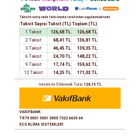
Taksitli satış vade farkı banka tarafından uygulanmaktadır
Taksit Sayısı
Taksit (TL)
Toplam (TL)
1 Taksit
126,68 TL
126,68 TL
2 Taksit
68,41 TL
136,81 TL
3 Taksit
46,45 TL
139,35 TL
6 Taksit
24,70 TL
148,22 TL
9 Taksit
17,74 TL
159,62 TL
12 Taksit
14,25 TL
171,02 TL
Havale ile Ödenecek Tutar
124,15 TL
VAKIFBANK
TR79 0001 5001 5800 7322 6635 44
ECS KLİMA SİSTEMLERİ