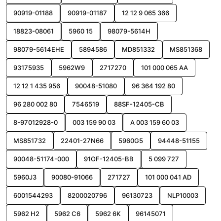
90919-01188
90919-01187
12 12 9 065 366
18823-08061
5960 15
98079-5614H
98079-5614EHE
5894586
MD851332
MS851368
93175935
5962W9
2717270
101 000 065 AA
12 12 1 435 956
90048-51080
96 364 192 80
96 280 002 80
7546519
88SF-12405-CB
8-97012928-0
003 159 90 03
A 003 159 60 03
MS851732
22401-27N66
5960G5
94448-51155
90048-51174-000
91OF-12405-BB
5 099 727
5960J3
90080-91066
271727
101 000 041 AD
6001544293
8200020796
96130723
NLP10003
5962 H2
5962 C6
5962 6K
96145071