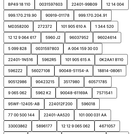
BP49 18 110
0031597603
22401-99B09
12 14 004
999.170.219.90
90919-01178
999.170.204.91
MD358200
272372
101 905 610 A
1 344 520
12 12 9 064 617
5960 J2
96037952
96024614
5 099 828
0031597803
A 004 159 30 03
22401-1N516
5962R5
101 905 615 A
0K2AA1 8110
5962Z2
56027108
90048-51154-A
18814-08061
90512986
90423215
3517980
60571785
9 065 062
5962 K2
90048-61169A
7571541
95WF-12405-AB
224012F200
596018
77 00 500 144
22401-AA520
101 000 031 AA
33003862
5896177
12 12 9 065 062
4671057