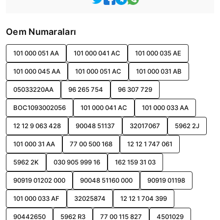
Oem Numaraları
101 000 051 AA
101 000 041 AC
101 000 035 AE
101 000 045 AA
101 000 051 AC
101 000 031 AB
05033220AA
96 265 754
96 307 729
BOC1093002056
101 000 041 AC
101 000 033 AA
12 12 9 063 428
90048 51137
32017067
5962 2J
101 000 31 AA
77 00 500 168
12 12 1 747 061
5962 2K
030 905 999 16
162 159 31 03
90919 01202 000
90048 51160 000
90919 01198
101 000 033 AF
32025874
12 12 1 704 399
90442650
5962 R3
77 00 115 827
4501029