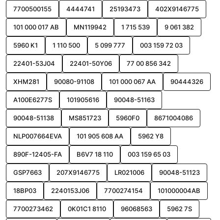
7700500155
4444741
25193473
402X9146775
101 000 017 AB
MN119942
1 715 539
9 061 382
5960 K1
1 110 500
5 099 777
003 159 72 03
22401-53J04
22401-50Y06
77 00 856 342
XHM281
90080-91108
101 000 067 AA
90444326
A100E6277S
101905616
90048-51163
90048-51138
MS851723
5960F0
8671004086
NLP007664EVA
101 905 608 AA
5962 Y8
890F-12405-FA
B6V7 18 110
003 159 65 03
GSP7663
207X9146775
LR021006
90048-51123
18BP03
2240153J06
7700274154
101000004AB
7700273462
0K01C1 8110
96068563
5962 7S