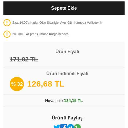
Sepete Ekle
Saat 14:00'a Kadar Olan Siparişler Aynı Gün Kargoya Verilecektir
20.000TL Alışveriş üstüne Kargo bedava
Ürün Fiyatı
171,02 TL
Ürün İndirimli Fiyatı
126,68 TL
% 32
Havale ile
124,15 TL
Ürünü Paylaş