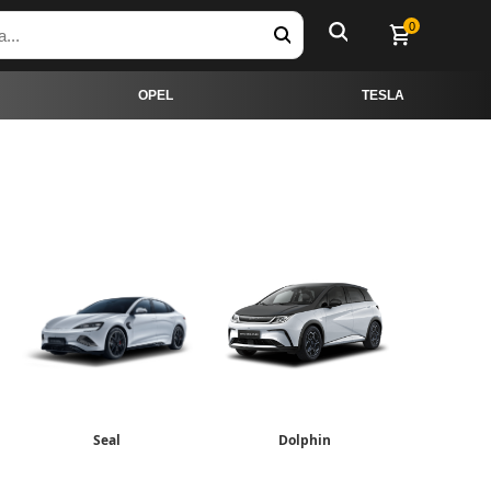
0
OPEL
TESLA
Seal
Dolphin