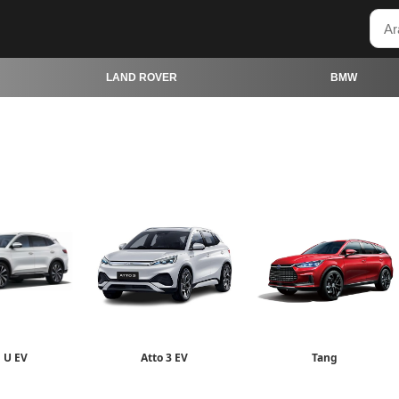
LAND ROVER
BMW
l U EV
Atto 3 EV
Tang