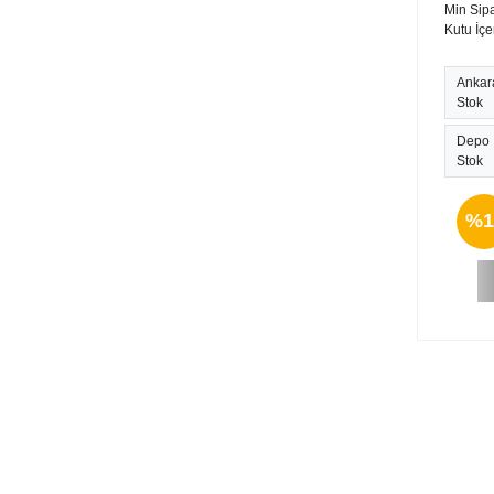
Min Sipa
Kutu İçe
Ankar
Stok
Depo
Stok
%1