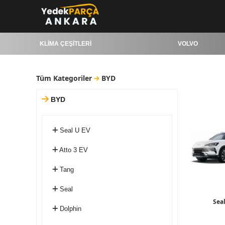
KLİMA ÇEŞİTLERİ
VOLVO
Tüm Kategoriler
BYD
BYD
Seal U EV
Atto 3 EV
Tang
Seal
Sea
Dolphin