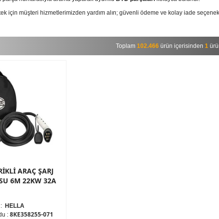
tek için müşteri hizmetlerimizden yardım alın; güvenli ödeme ve kolay iade seçenek
Toplam
102.466
ürün içerisinden
1
ürün
RİKLİ ARAÇ ŞARJ
SU 6M 22KW 32A
 :
HELLA
8KE358255-071
du :