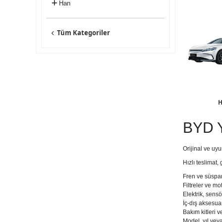
Han
Tüm Kategoriler
H
BYD Y
Orijinal ve uy
Hızlı teslimat,
Fren ve süspa
Filtreler ve m
Elektrik, sens
İç-dış aksesua
Bakım kitleri 
Model, yıl ve