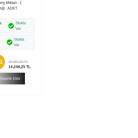
riş Miktarı : 1
riği : ADET
a
Stokta
Var
Stokta
Var
1
15.955,80 TL
14.246,25 TL
Sepete Ekle