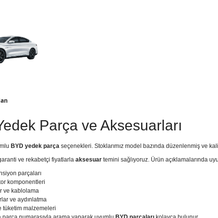
an
edek Parça ve Aksesuarları
umlu
BYD
yedek parça
seçenekleri. Stoklarımız model bazında düzenlenmiş ve kali
 garanti ve rekabetçi fiyatlarla
aksesuar
temini sağlıyoruz. Ürün açıklamalarında uyum
nsiyon parçaları
otor komponentleri
ör ve kablolama
rlar ve aydınlatma
ve tüketim malzemeleri
ya parça numarasıyla arama yaparak uyumlu
BYD parçaları
kolayca bulunur.