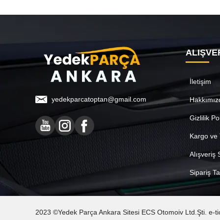
ALIŞVE
İletişim
yedekparcatoptan@gmail.com
Hakkımız
Gizlilik Po
Kargo ve 
Alışveriş
Sipariş Ta
2023 ©Yedek Parça Ankara Sitesi ECS Otomoiv Ltd.Şti. e-ticare