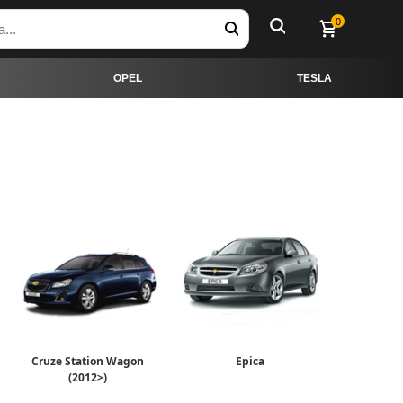
0
OPEL
TESLA
Cruze Station Wagon
Epica
(2012>)