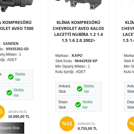
A KOMPRESÖRÜ
KLİMA KOMPRESÖRÜ
KLİ
OLET AVEO T300
CHEVROLET AVEO KALOS
CHEV
LACETTİ NUBİRA 1.2 1.4
LACET
1.5 1.6 2.0 2002>
1.5 1
 :
SANDEN
95935302-SD
du :
riş Miktarı : 1
Markası :
KAPO
Marka
riği : ADET
96442920-KP
Stok Kodu :
Stok 
Min Sipariş Miktarı : 1
Min Si
Kutu İçeriği : ADET
Kutu İ
a
Stokta
Var
Ankara
Stokta
Ank
Stokta
Stok
Var
Sto
Var
Depo
Stokta
Dep
Stok
Var
Sto
1
19.034,40 TL
16.995,00 TL
%11
%
9.805,60 TL
Sepete Ekle
8.755,00 TL