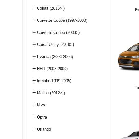
Cobalt (2013> )
R
Corvette Coupé (1997-2003)
Corvette Coupé (2003>)
Corsa Utility (2010>)
Evanda (2003-2006)
HHR (2008-2009)
Impala (1999-2005)
T
Malibu (2012> )
Niva
Optra
Orlando