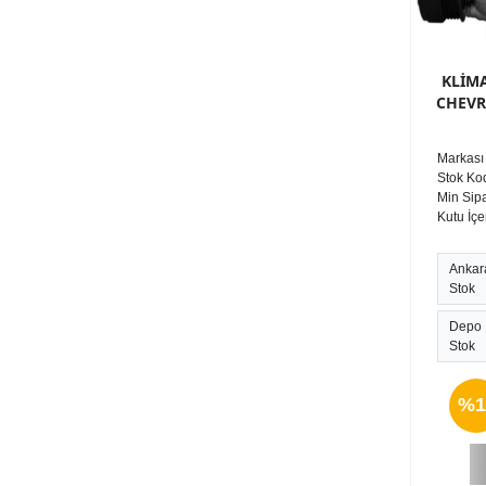
KLİM
CHEVR
Markası
Stok Ko
Min Sipa
Kutu İçe
Ankar
Stok
Depo
Stok
%1