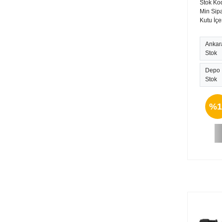
Stok Ko
Min Sipa
Kutu İçe
Ankar
Stok
Depo
Stok
%1