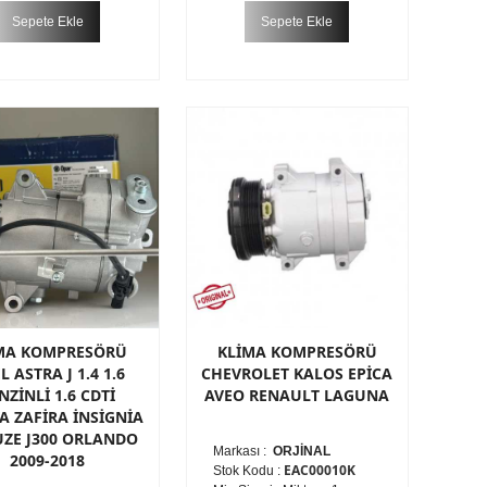
Sepete Ekle
Sepete Ekle
MA KOMPRESÖRÜ
KLİMA KOMPRESÖRÜ
L ASTRA J 1.4 1.6
CHEVROLET KALOS EPİCA
NZİNLİ 1.6 CDTİ
AVEO RENAULT LAGUNA
A ZAFİRA İNSİGNİA
UZE J300 ORLANDO
Markası :
ORJİNAL
2009-2018
EAC00010K
Stok Kodu :