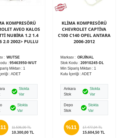
MA KOMPRESÖRÜ
KLİMA KOMPRESÖRÜ
ROLET AVEO KALOS
CHEVROLET CAPTİVA
Tİ NUBİRA 1.2 1.4
C100 C140 OPEL ANTARA
.6 2.0 2002> PULLU
2006-2012
sı :
WUTSE
Markası :
ORJİNAL
95463950-WUT
20910245-DL
Kodu :
Stok Kodu :
pariş Miktarı : 1
Min Sipariş Miktarı : 1
çeriği : ADET
Kutu İçeriği : ADET
ara
Stokta
Ankara
Stokta
k
Var
Stok
Var
o
Stokta
Depo
Stokta
k
Var
Stok
Var
11
%11
11.536,00 TL
17.477,04 TL
10.300,00 TL
15.604,50 TL