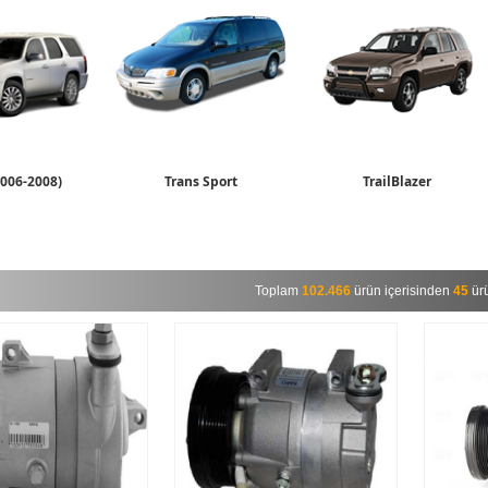
2006-2008)
Trans Sport
TrailBlazer
Toplam
102.466
ürün içerisinden
45
ürü