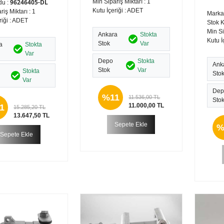
96246405-DL
Min Sipariş Miktarı : 1
du :
Kutu İçeriği : ADET
riş Miktarı : 1
Marka
riği : ADET
Stok 
Min Si
Ankara
Stokta
Kutu İ
Stok
Var
a
Stokta
Var
Depo
Stokta
Ank
Stok
Var
Stokta
Sto
Var
Dep
%11
11.536,00 TL
Sto
11.000,00 TL
1
15.285,20 TL
13.647,50 TL
Sepete Ekle
%
Sepete Ekle