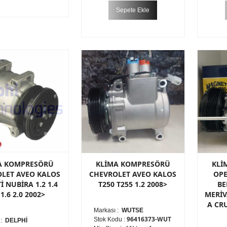
Sepete Ekle
A KOMPRESÖRÜ
KLİMA KOMPRESÖRÜ
KLİ
LET AVEO KALOS
CHEVROLET AVEO KALOS
OPE
İ NUBİRA 1.2 1.4
T250 T255 1.2 2008>
BE
 1.6 2.0 2002>
MERİV
A CR
Markası :
WUTSE
96416373-WUT
Stok Kodu :
 :
DELPHİ