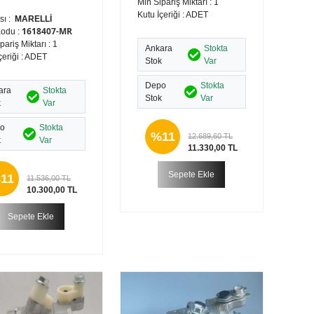
Min Sipariş Miktarı : 1
Kutu İçeriği : ADET
sı :
MARELLİ
1618407-MR
Kodu :
pariş Miktarı : 1
Ankara
Stokta
çeriği : ADET
Stok
Var
Depo
Stokta
ara
Stokta
Stok
Var
k
Var
o
Stokta
%11
12.689,60 TL
k
Var
11.330,00 TL
Sepete Ekle
11
11.536,00 TL
10.300,00 TL
Sepete Ekle