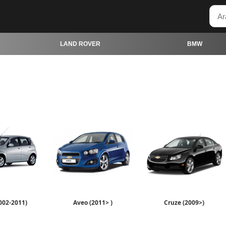
LAND ROVER
BMW
002-2011)
Aveo (2011> )
Cruze (2009>)