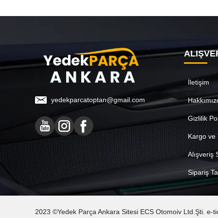
ALIŞVE
İletişim
yedekparcatoptan@gmail.com
Hakkımız
Gizlilik Po
Kargo ve 
Alışveriş
Sipariş Ta
2023 ©Yedek Parça Ankara Sitesi ECS Otomoiv Ltd.Şti. e-ticare