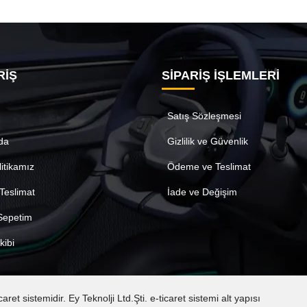
RİŞ
SİPARİŞ İŞLEMLERİ
Satış Sözleşmesi
da
Gizlilik ve Güvenlik
litikamız
Ödeme ve Teslimat
Teslimat
İade ve Değişim
 Sepetim
kibi
t sistemidir. Ey Teknolji Ltd.Şti. e-ticaret sistemi alt yapısı